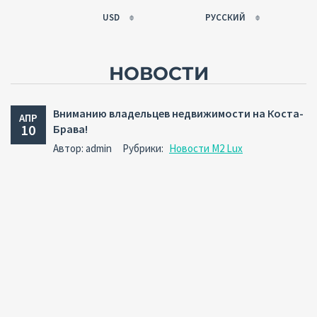
USD
РУССКИЙ
EUR
РУССКИЙ
USD
FRANÇAIS
НОВОСТИ
RUB
ESPAÑOL
GBP
ENGLISH
Вниманию владельцев недвижимости на Коста-
АПР
CNY
CATALÀ
10
Брава!
Автор: admin
Рубрики:
Новости M2 Lux