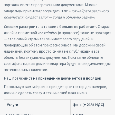
порталах висят с просроченными документами. Многие
владельцы привыкли рассуждать так:
«Вот найдете реального
покупателя, он даст залог — тогда и обновлю седулу»
.
Спешим расстроить: эта схема больше не работает.
Старая
лазейка с пометкой
«
en
tr
ámite
»
(в процессе) тоже не проходит
— этот самый «трамите» занимает всего пару дней, и
проверяющие об этом прекрасно знают. Мы дорожим своей
лицензией, поэтому
просто снимаем с публикации
все
объекты без актуальных документов. Пока вы не обновите
сертификаты, ваш дом или квартира будут «невидимками» для
потенциальных клиентов.
Наш прайс-лист на приведение документов в порядок
Поскольку к вам всё равно приедет архитектор для замеров,
логично сделать сразу и технический план жилья.
Услуги
Цена (+ 21% НДС)