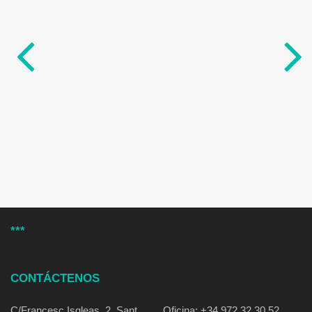
***
CONTÁCTENOS
C/Francesc Isgleas, 2, Sant
Oficina: +34 972 32 30 52