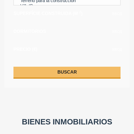
2
SUPERFÍCIE CONSTRUIDA (M
)
ВВОД
DORMITORIOS
ВВОД
PRECIO (€)
ВВОД
BUSCAR
BIENES INMOBILIARIOS