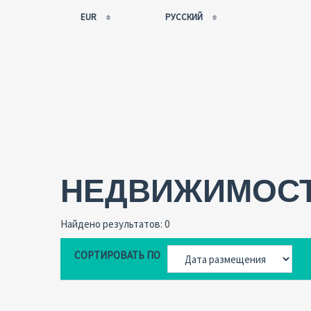
EUR
РУССКИЙ
EUR
РУССКИЙ
USD
FRANÇAIS
RUB
ESPAÑOL
GBP
ENGLISH
CNY
CATALÀ
НЕДВИЖИМОС
Найдено результатов: 0
СОРТИРОВАТЬ ПО