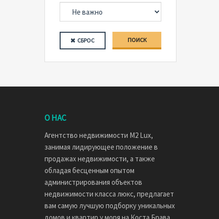
ПОИСК
СБРОС
О НАС
Агентство недвижимости M2 Lux,
занимая лидирующее положение в
продажах недвижимости, а также
обладая бесценным опытом
администрирования объектов
недвижимости класса люкс, предлагает
вам самую лучшую подборку уникальных
домов и квартир у моря на Коста Брава.