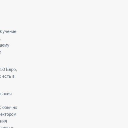
обучение
а
ашему
х
50 Евро,
 есть в
ивания
ь; обычно
ректором
ания
школу с