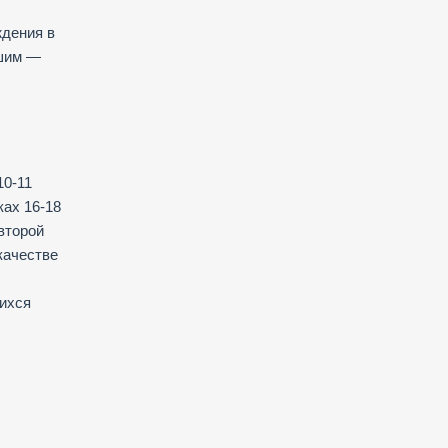
ждения в
дшим —
10-11
ках 16-18
второй
качестве
щихся