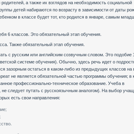
й родителей, а также их взглядов на необходимость социальной
 группы детей набираются по возрасту в зависимости от даты ро
ебенком в классе будет тот, кто родился в январе, самым мла
ебя 6 классов. Это обязательный этап обучения.
асса. Также обязательный этап обучения.
утать с русским или английским созвучным словом. Это подобие 
оветской системе обучения). Обычно, здесь речь идет о подрост
тся зазорным остаться в каком-либо из предыдущих классов на 
авреат не является обязательной частью программы обучения; в 
анное профессионально-техническое образование. Учеба в
е, не следует путать с русскоязычным аналогом). На выбор уча
орых есть свои направления:
ие;
;
сство.