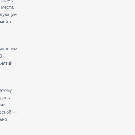
е места
ледующие
имейте
циальном
В
анятий
оэтому
 день
я».
весной —
льно