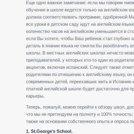
Еще одно важное замечание: если мы говорим «межд
обучение в школе ведется только на английском я
должна соответствовать программе, одобренной М
все уроки в детском саду идут на английском языке,
количество часов на английском уменьшается в сто
если Вы хотите, чтобы Ваш ребенок стал глубоко з
деталь в знании языка не смогла бы разоблачить е
школы. В местных английских школах нечасто можн
преподавателей, у которых кто-то один из родите
акцентов, включая испанский. Следует также отмет
родителями по отношению к английскому языку, он
современных детей, переехавших жить в Испанию из
платной английской школе будет достаточно для 
карьеры.
Теперь, пожалуй, можно перейти к обзору школ, д
что мы не претендуем на полноту и 100% точность;
также на основании собственного опыта и опроса л
1. St.George’s School.