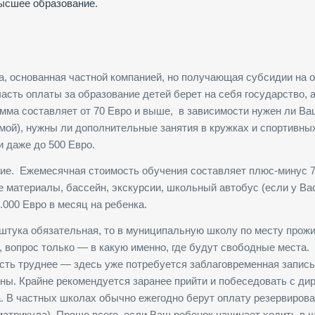
высшее образование.
ла, основанная частной компанией, но получающая субсидии на 
сть оплаты за образование детей берет на себя государство, 
мма составляет от 70 Евро и выше, в зависимости нужен ли В
омой), нужны ли дополнительные занятия в кружках и спортивны
 даже до 500 Евро.
ие. Ежемесячная стоимость обучения составляет плюс-минус 7
материалы, бассейн, экскурсии, школьный автобус (если у Вас
.000 Евро в месяц на ребенка.
— штука обязательная, то в муниципальную школу по месту прож
 вопрос только — в какую именно, где будут свободные места.
асть труднее — здесь уже потребуется заблаговременная запис
ны. Крайне рекомендуется заранее прийти и побеседовать с ди
. В частных школах обычно ежегодно берут оплату резервиров
атрикула). Проще всего, если Ваш ребенок начинает ходить в 