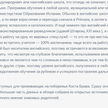
ународная» или «английская» школа, это отнюдь не означает, 
зыке. Программа обучения в любой школе, муниципальной или ча
инистерством Образования Испании. Обычно в английских школ
 а по мере взросления и перехода сначала в Primaria, а затем в
рону испанского и каталонского. И ещё немного про английский
аконспирированным разведчиком (эдакий Штирлиц XXI века ), и 
го работу на одну из мировых спецслужб — то это не про местн
о встретить учителя — 100% англичанина; чаще всего на работ
лей был носителем английского, поэтому встречаются всевозмож
ить, что несмотря на глубокое благоговение, испытываемое мно
 вовсе не является чем-то сложным и непостижимым, и уж тем б
 других стран, поэтому уровня английского, полученного в люб
продолжения обучения за рубежом и успешного построения даль
оступных для проживающих на побережье Коста Брава. Сразу ого
 большая часть данных в обзоре собрана из открытых источнико
ичного мнения знакомых родителей.