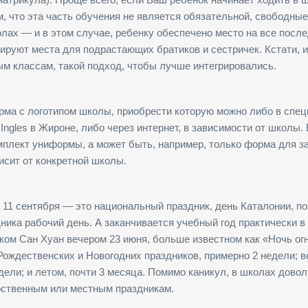
ем, что эта часть обучения не является обязательной, свободны
лах — и в этом случае, ребенку обеспечено место на все пос
ируют места для подрастающих братиков и сестричек. Кстати, 
ым классам, такой подход, чтобы лучше интегрировались.
рма с логотипом школы, приобрести которую можно либо в спе
Ingles в Жироне, либо через интернет, в зависимости от школы. 
мплект униформы, а может быть, например, только форма для з
исит от конкретной школы.
 11 сентября — это национальный праздник, день Каталонии, п
ника рабочий день. А заканчивается учебный год практически в
ком Сан Хуан вечером 23 июня, больше известном как «Ночь огн
Рождественских и Новогодних праздников, примерно 2 недели; 
ели; и летом, почти 3 месяца. Помимо каникул, в школах дово
рственным или местным праздникам.