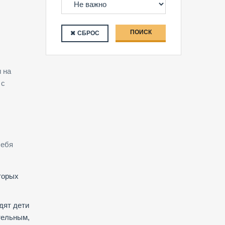
ПОИСК
СБРОС
 на
 с
себя
оторых
одят дети
ательным,