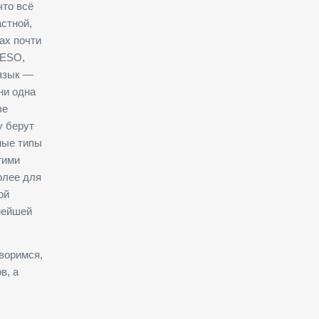
что всё
стной,
ах почти
 ESO,
 язык —
ни одна
ые
у берут
ные типы
гими
олее для
ой
нейшей
воримся,
в, а