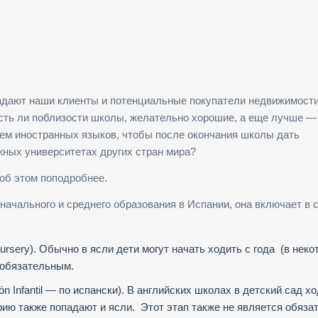
задают наши клиенты и потенциальные покупатели недвижимости
есть ли поблизости школы, желательно хорошие, а еще лучше —
ем иностранных языков, чтобы после окончания школы дать
ных университетах других стран мира?
 об этом поподробнее.
начального и среднего образования в Испании, она включает в 
rsery). Обычно в ясли дети могут начать ходить с года (в нек
 обязательным.
n Infantil — по испански). В английских школах в детский сад х
горию также попадают и ясли. Этот этап также не является обяз