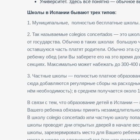
Университет. Здесь всё понятно — обычное 
Школы в Испании бывают трех типов:
1. Муниципальные, полностью бесплатные школы.
2. Так называемые colegios concertados — это шко
от государства. Обычно в таких школах большую ча
оставшуюся часть платят родители. Обычно эта су
ребенку обед (или Вы заберете его на это время д
секциях. Максимально может набежать до 300-400 и
3. Частные школы — полностью платное образован
сюда добавляются регулярные сборы на расходные 
нём необходимость); в среднем получается около 1
В связи с тем, что образование детей в Испании 
Вашего ребенка обязаны принять незамедлительно,
В школу colegio concertado или частную школу поп
школы проводят дни открытых дверей в начале вес
школы, зарезервировать место для Вашего ребенка
места в школе на следующий год (так называемая м