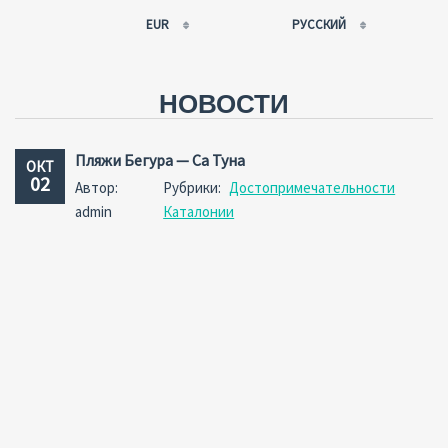
EUR
РУССКИЙ
EUR
РУССКИЙ
USD
FRANÇAIS
НОВОСТИ
RUB
ESPAÑOL
GBP
ENGLISH
Пляжи Бегура — Са Туна
ОКТ
CNY
CATALÀ
02
Автор:
Рубрики:
Достопримечательности
admin
Каталонии