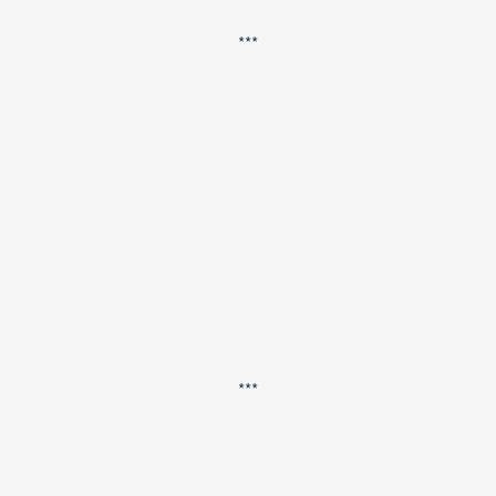
***
***