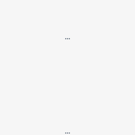
***
***