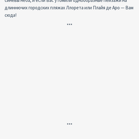
синевы неба, и если Вас утомили однообразные пейзажи на
длиннючих городских пляжах Ллорета или Плайя де Аро — Вам
сюда!
***
***