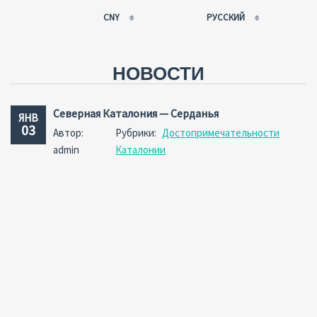
CNY
РУССКИЙ
EUR
РУССКИЙ
USD
FRANÇAIS
НОВОСТИ
RUB
ESPAÑOL
GBP
ENGLISH
Северная Каталония — Серданья
ЯНВ
CNY
CATALÀ
03
Автор:
Рубрики:
Достопримечательности
admin
Каталонии