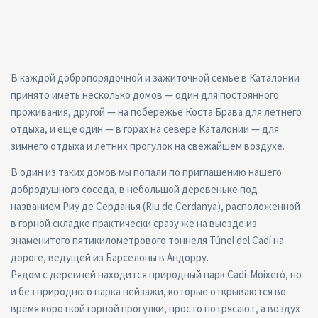
В каждой добропорядочной и зажиточной семье в Каталонии
принято иметь несколько домов — один для постоянного
проживания, другой — на побережье Коста Брава для летнего
отдыха, и еще один — в горах на севере Каталонии — для
зимнего отдыха и летних прогулок на свежайшем воздухе.
В один из таких домов мы попали по приглашению нашего
добродушного соседа, в небольшой деревеньке под
названием Риу де Серданья (Riu de Cerdanya), расположенной
в горной складке практически сразу же на выезде из
знаменитого пятикилометрового тоннеля Túnel del Cadí на
дороге, ведущей из Барселоны в Андорру.
Рядом с деревней находится природный парк Cadí-Moixeró, но
и без природного парка пейзажи, которые открываются во
время короткой горной прогулки, просто потрясают, а воздух