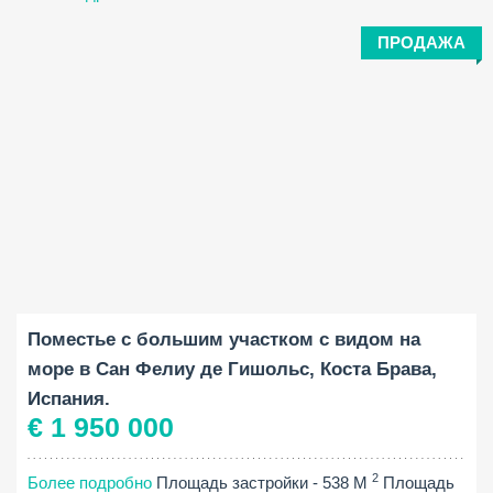
ПРОДАЖА
Площадь застройки:
Площадь участка:
Спальни:
2
2
538 M
7788 M
4
Поместье с большим участком с видом на
море в Сан Фелиу де Гишольс, Коста Брава,
Испания.
€ 1 950 000
2
Более подробно
Площадь застройки - 538 M
Площадь