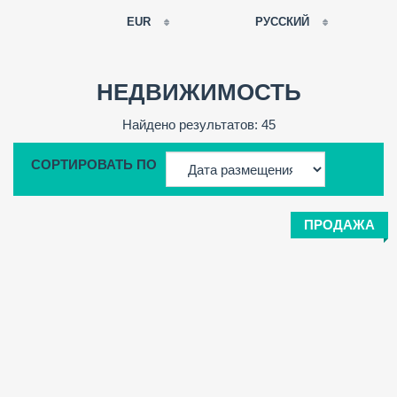
EUR
РУССКИЙ
EUR
РУССКИЙ
USD
НЕДВИЖИМОСТЬ
RUB
FRANÇAIS
Найдено результатов: 45
GBP
CNY
СОРТИРОВАТЬ ПО
ESPAÑOL
ENGLISH
CATALÀ
ПРОДАЖА