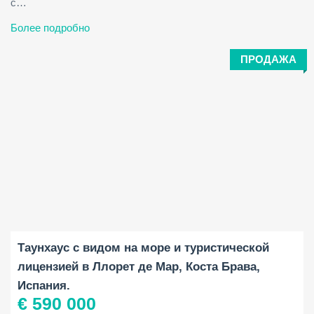
с…
Более подробно
ПРОДАЖА
Площадь застройки:
Площадь участка:
Спальни:
2
2
90 M
197 M
3
Таунхаус с видом на море и туристической
лицензией в Ллорет де Мар, Коста Брава,
Испания.
€ 590 000