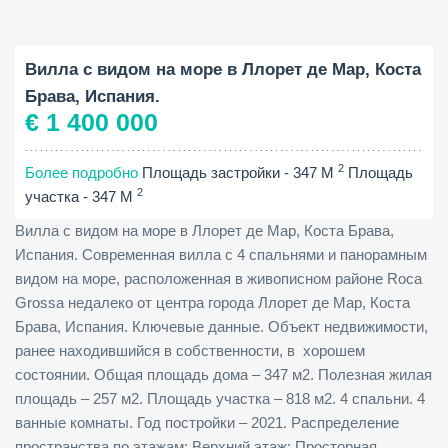
Площадь застройки:
Площадь участка:
Спальни:
2
2
347 M
818 M
4
Вилла с видом на море в Ллорет де Мар, Коста
Брава, Испания.
€ 1 400 000
2
Более подробно
Площадь застройки - 347 M
Площадь
2
участка - 347 M
Вилла с видом на море в Ллорет де Мар, Коста Брава,
Испания. Современная вилла с 4 спальнями и панорамным
видом на море, расположенная в живописном районе Roca
Grossa недалеко от центра города Ллорет де Мар, Коста
Брава, Испания. Ключевые данные. Объект недвижимости,
ранее находившийся в собственности, в хорошем
состоянии. Общая площадь дома – 347 м2. Полезная жилая
площадь – 257 м2. Площадь участка – 818 м2. 4 спальни. 4
ванные комнаты. Год постройки – 2021. Распределение
пространства по этажам: Верхний этаж: Просторная