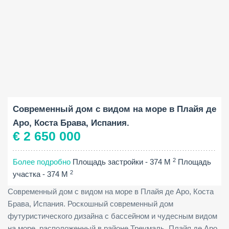
Площадь застройки:
Площадь участка:
Спальни:
2
2
374 M
592 M
4
Современный дом с видом на море в Плайя де
Аро, Коста Брава, Испания.
€ 2 650 000
2
Более подробно
Площадь застройки - 374 M
Площадь
2
участка - 374 M
Современный дом с видом на море в Плайя де Аро, Коста
Брава, Испания. Роскошный современный дом
футуристического дизайна с бассейном и чудесным видом
на море, расположенный в районе Треумаль, Плайя де Аро,