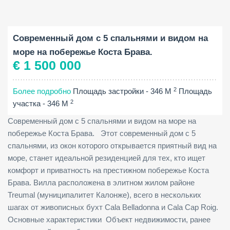
Площадь застройки:
Площадь участка:
Спальни:
2
2
346 M
875 M
4
Современный дом с 5 спальнями и видом на
море на побережье Коста Брава.
€ 1 500 000
2
Более подробно
Площадь застройки - 346 M
Площадь
2
участка - 346 M
Современный дом с 5 спальнями и видом на море на
побережье Коста Брава. Этот современный дом с 5
спальнями, из окон которого открывается приятный вид на
море, станет идеальной резиденцией для тех, кто ищет
комфорт и приватность на престижном побережье Коста
Брава. Вилла расположена в элитном жилом районе
Treumal (муниципалитет Калонже), всего в нескольких
шагах от живописных бухт Cala Belladonna и Cala Cap Roig.
Основные характеристики Объект недвижимости, ранее