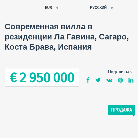
EUR
РУССКИЙ
EUR
РУССКИЙ
Современная вилла в
USD
FRANÇAIS
резиденции Ла Гавина, Сагаро,
RUB
ESPAÑOL
Коста Брава, Испания
GBP
ENGLISH
CNY
CATALÀ
€ 2 950 000
Поделиться:
ПРОДАЖА