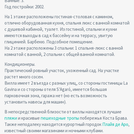
Ванные: 3.
Год постройки: 2002.
На 1 этаже расположены гостиная-столовая с камином,
отлично оборудованная кухня, спальня люкс с ванной комнатой
с душевой кабиной, туалет. Из гостиной, спальни и кухни
имеются выходы в сад к бассейну и на террасу, увитую
глицинией. Барбекю. Подсобное помещение.
На 2 этаже расположены 3 спальни: 1 спальня-люкс с ванной
комнатой с ванной, 2 спальни с общей ванной комнатой.
Кондиционеры.
Практический ровный участок, ухоженный сад. На участке
растет много сосен.
Вилла имеет 2 въезда с разных улиц, со стороны гостиницы La
Gavina и со стороны отеля S’Agaró, имеется большая
парковочная зона, гаража нет (но есть возможность
установить навесы для машин).
В непосредственной близости от виллы находятся лучшие
пляжи
и красивые
пешеходные тропы
побережья Коста Брава.
Также неподалеку находится курортный городок
Плайя де Аро
,
известный своими магазинами и ночными клубами.