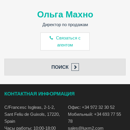
Ольга Махно
Директор по продажам
Связаться с
агентом
ПОИСК
КОНТАКТНАЯ ИНФОРМАЦИЯ
C/Francesc Isgleas, 2-1-2,
Офис: +34 972 32 30 52
Sant Feliu de Guixols, 17220,
Мобильный: +34 693 77 55
Spain
78
Часы работы: 10:00-18:00
sales@luxm2.com