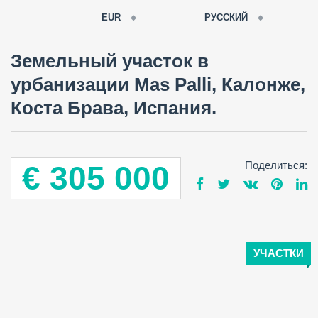
EUR
РУССКИЙ
EUR
Земельный участок в
РУССКИЙ
USD
урбанизации Mas Palli, Калонже,
RUB
FRANÇAIS
Коста Брава, Испания.
GBP
CNY
ESPAÑOL
ENGLISH
Поделиться:
€ 305 000
CATALÀ
УЧАСТКИ