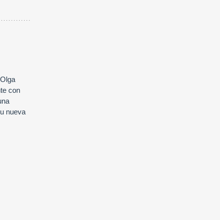
 Olga
nte con
una
 su nueva