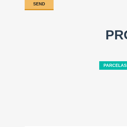
PR
PARCELAS
Tamaño del terreno:
2
2403 M