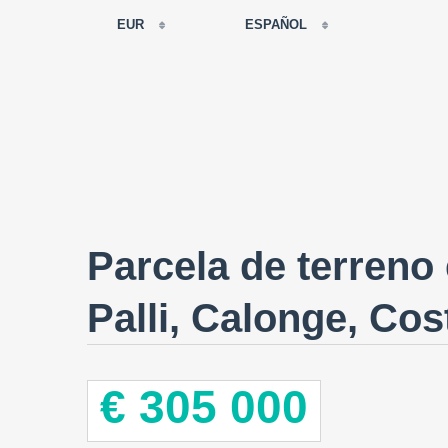
EUR
ESPAÑOL
EUR
РУССКИЙ
USD
FRANÇAIS
RUB
ESPAÑOL
GBP
ENGLISH
CNY
CATALÀ
Parcela de terreno
Palli, Calonge, Cos
€ 305 000