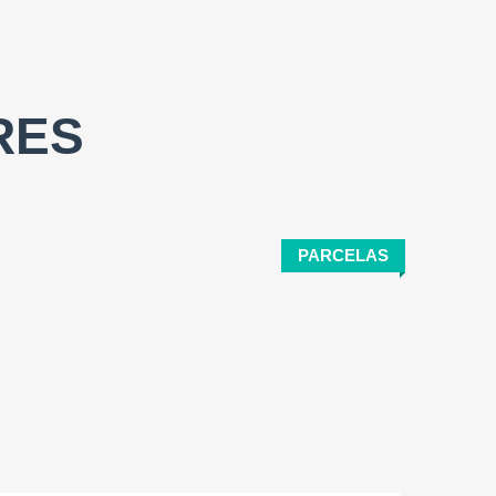
RES
PARCELAS
Tamaño del terreno:
2
920 M