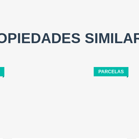
OPIEDADES SIMILA
PARCELAS
Tamaño del terreno:
2
1061 M