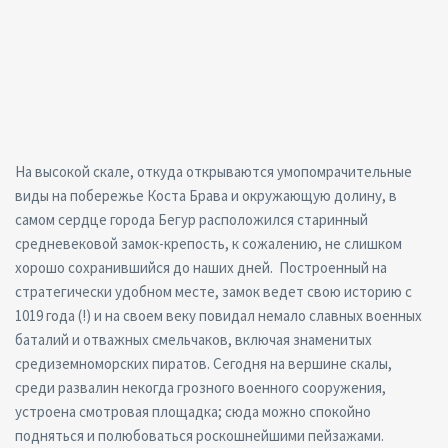
На высокой скале, откуда открываются умопомрачительные
виды на побережье Коста Брава и окружающую долину, в
самом сердце города Бегур расположился старинный
средневековой замок-крепость, к сожалению, не слишком
хорошо сохранившийся до наших дней. Построенный на
стратегически удобном месте, замок ведет свою историю с
1019 года (!) и на своем веку повидал немало славных военных
баталий и отважных смельчаков, включая знаменитых
средиземноморских пиратов. Сегодня на вершине скалы,
среди развалин некогда грозного военного сооружения,
устроена смотровая площадка; сюда можно спокойно
подняться и полюбоваться роскошнейшими пейзажами.