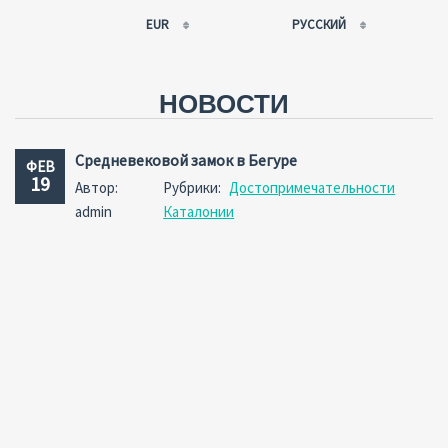
EUR
РУССКИЙ
EUR
РУССКИЙ
USD
FRANÇAIS
НОВОСТИ
RUB
ESPAÑOL
GBP
ENGLISH
Средневековой замок в Бегуре
ФЕВ
CNY
CATALÀ
19
Автор:
Рубрики:
Достопримечательности
admin
Каталонии