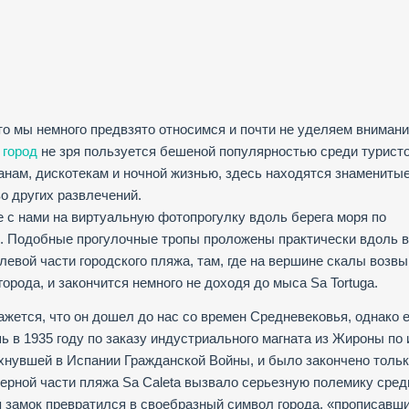
что мы немного предвзято относимся и почти не уделяем вниман
ь
город
не зря пользуется бешеной популярностью среди турист
анам, дискотекам и ночной жизнью, здесь находятся знамениты
о других развлечений.
 с нами на виртуальную фотопрогулку вдоль берега моря по
». Подобные прогулочные тропы проложены практически вдоль в
левой части городского пляжа, там, где на вершине скалы возв
 города, и закончится немного не доходя до мыса Sa Tortuga.
Кажется, что он дошел до нас со времен Средневековья, однако е
шь в 1935 году по заказу индустриального магната из Жироны по
пыхнувшей в Испании Гражданской Войны, и было закончено толь
верной части пляжа Sa Caleta вызвало серьезную полемику сред
я замок превратился в своебразный символ города, «прописавш