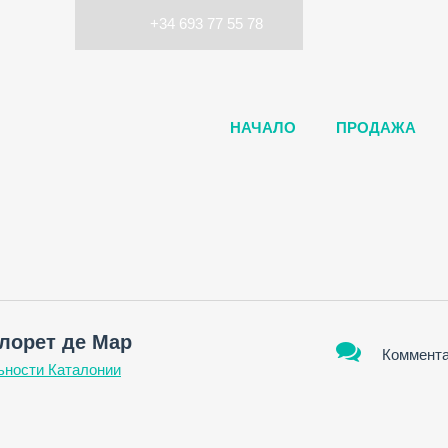
+34 693 77 55 78
НАЧАЛО
ПРОДАЖА
лорет де Мар
Коммента
ьности Каталонии