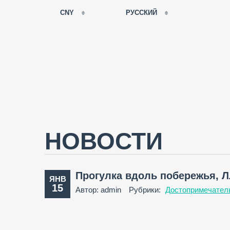
CNY
РУССКИЙ
EUR
РУССКИЙ
USD
FRANÇAIS
RUB
ESPAÑOL
GBP
ENGLISH
CNY
CATALÀ
НОВОСТИ
Прогулка вдоль побережья, Л
ЯНВ
15
Автор: admin
Рубрики:
Достопримечател