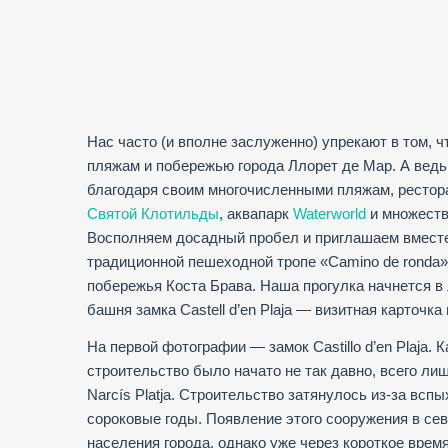
Нас часто (и вполне заслуженно) упрекают в том, 
пляжам и побережью города Ллорет де Мар. А вед
благодаря своим многочисленными пляжам, рестор
Святой Клотильды
, аквапарк
Waterworld
и множеств
Восполняем досадный пробел и приглашаем вместе
традиционной пешеходной тропе «Сamino de ronda
побережья Коста Брава. Наша прогулка начнется в 
башня замка Castell d’en Plaja — визитная карточка
На первой фотографии — замок Castillo d’en Plaja. 
строительство было начато не так давно, всего ли
Narcís Platja. Строительство затянулось из-за вс
сороковые годы. Появление этого сооружения в се
населения города, однако уже через короткое врем