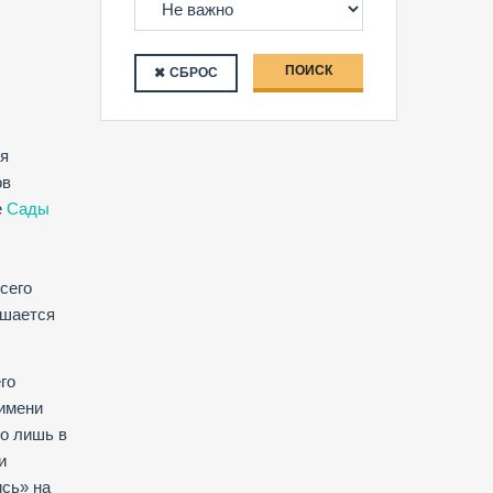
ПОИСК
СБРОС
ия
ов
е
Сады
сего
ышается
го
 имени
ко лишь в
и
ись» на