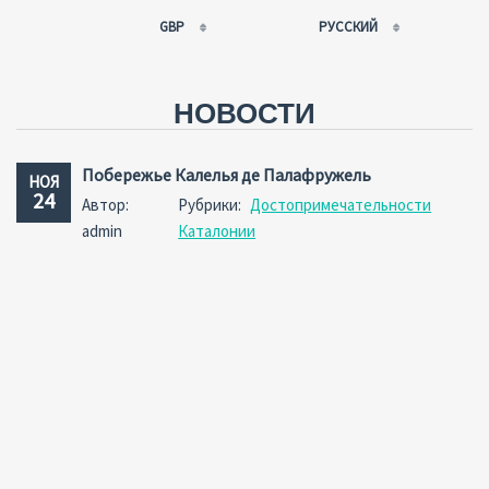
GBP
РУССКИЙ
EUR
РУССКИЙ
USD
FRANÇAIS
НОВОСТИ
RUB
ESPAÑOL
GBP
ENGLISH
Побережье Калелья де Палафружель
НОЯ
CNY
CATALÀ
24
Автор:
Рубрики:
Достопримечательности
admin
Каталонии