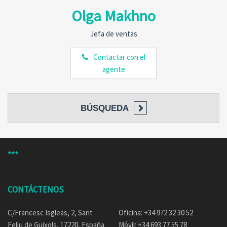
Olga Makhno
Jefa de ventas
Contactar con el
agente
BÚSQUEDA
***
CONTÁCTENOS
C/Francesc Isgleas, 2, Sant
Oficina: +34 972 32 30 52
Feliu de Guixols, 17220, España
Móvil: +34 693 77 55 78