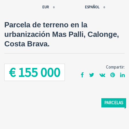
EUR
ESPAÑOL
EUR
РУССКИЙ
Parcela de terreno en la
USD
FRANÇAIS
urbanización Mas Palli, Calonge,
RUB
ESPAÑOL
Costa Brava.
GBP
ENGLISH
CNY
CATALÀ
€ 155 000
Compartir:
PARCELAS