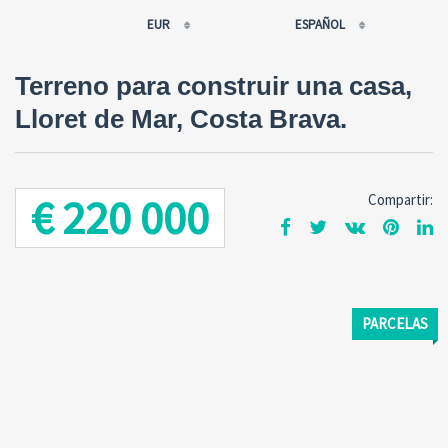
EUR
ESPAÑOL
EUR
РУССКИЙ
Terreno para construir una casa,
USD
FRANÇAIS
Lloret de Mar, Costa Brava.
RUB
ESPAÑOL
GBP
ENGLISH
CNY
CATALÀ
€ 220 000
Compartir:
PARCELAS