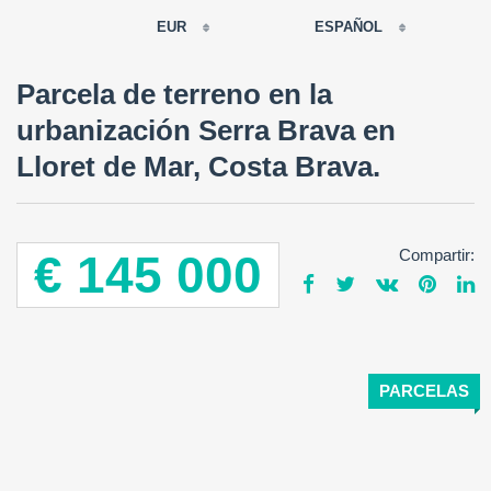
EUR
ESPAÑOL
EUR
Parcela de terreno en la
РУССКИЙ
USD
urbanización Serra Brava en
RUB
FRANÇAIS
Lloret de Mar, Costa Brava.
GBP
CNY
ESPAÑOL
ENGLISH
Compartir:
€ 145 000
CATALÀ
PARCELAS