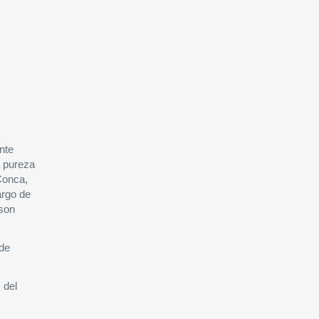
nte
a pureza
Conca,
argo de
 son
 de
 del