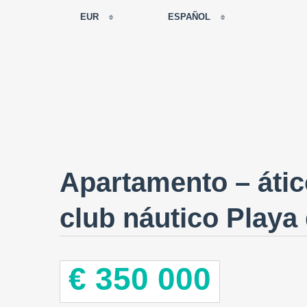
EUR
ESPAÑOL
EUR
РУССКИЙ
USD
FRANÇAIS
RUB
ESPAÑOL
GBP
ENGLISH
CNY
CATALÀ
Apartamento – átic
club náutico Playa
€ 350 000