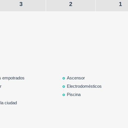
3
2
1
s empotrados
Ascensor
r
Electrodomésticos
Piscina
 la ciudad