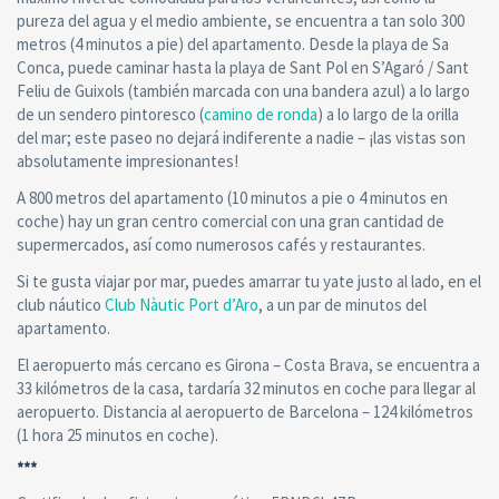
pureza del agua y el medio ambiente, se encuentra a tan solo 300
metros (4 minutos a pie) del apartamento. Desde la playa de Sa
Conca, puede caminar hasta la playa de Sant Pol en S’Agaró / Sant
Feliu de Guixols (también marcada con una bandera azul) a lo largo
de un sendero pintoresco (
camino de ronda
) a lo largo de la orilla
del mar; este paseo no dejará indiferente a nadie – ¡las vistas son
absolutamente impresionantes!
A 800 metros del apartamento (10 minutos a pie o 4 minutos en
coche) hay un gran centro comercial con una gran cantidad de
supermercados, así como numerosos cafés y restaurantes.
Si te gusta viajar por mar, puedes amarrar tu yate justo al lado, en el
club náutico
Club Nàutic Port d’Aro
, a un par de minutos del
apartamento.
El aeropuerto más cercano es Girona – Costa Brava, se encuentra a
33 kilómetros de la casa, tardaría 32 minutos en coche para llegar al
aeropuerto. Distancia al aeropuerto de Barcelona – 124 kilómetros
(1 hora 25 minutos en coche).
***