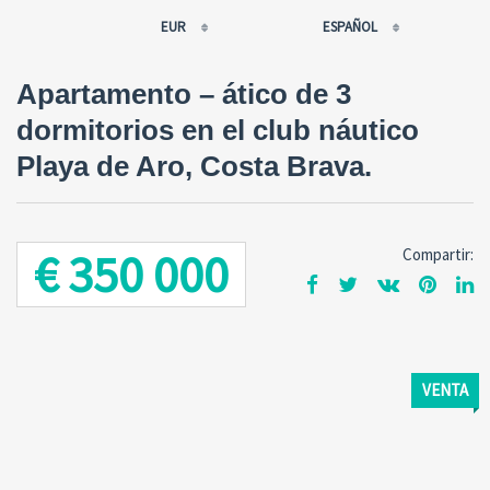
EUR
ESPAÑOL
EUR
РУССКИЙ
Apartamento – ático de 3
USD
FRANÇAIS
dormitorios en el club náutico
RUB
ESPAÑOL
Playa de Aro, Costa Brava.
GBP
ENGLISH
CNY
CATALÀ
€ 350 000
Compartir:
VENTA