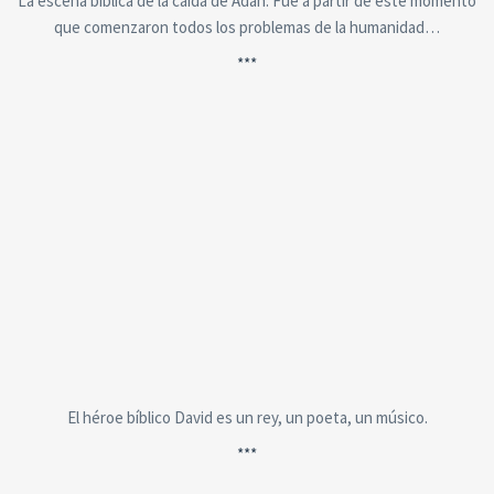
La escena bíblica de la caída de Adán. Fue a partir de este momento
que comenzaron todos los problemas de la humanidad…
***
El héroe bíblico David es un rey, un poeta, un músico.
***