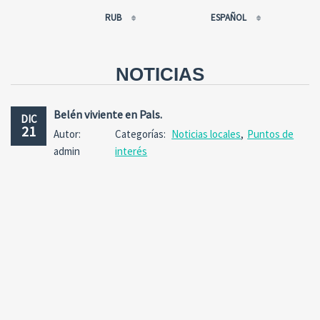
RUB
ESPAÑOL
EUR
РУССКИЙ
USD
FRANÇAIS
NOTICIAS
RUB
ESPAÑOL
GBP
ENGLISH
Belén viviente en Pals.
DIC
CNY
CATALÀ
21
Autor:
Categorías:
Noticias locales
,
Puntos de
admin
interés