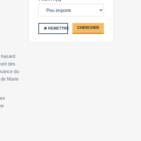
CHERCHER
REMETTRE
 hasard
sont des
issance du
s de Marie
pre
he