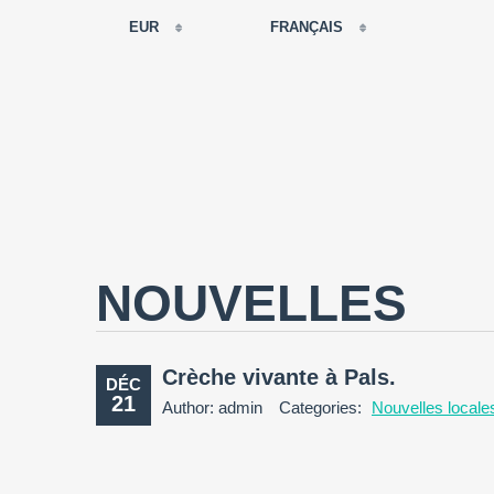
EUR
FRANÇAIS
EUR
РУССКИЙ
USD
FRANÇAIS
RUB
ESPAÑOL
GBP
ENGLISH
CNY
CATALÀ
NOUVELLES
Crèche vivante à Pals.
DÉC
21
Author: admin
Categories:
Nouvelles locale