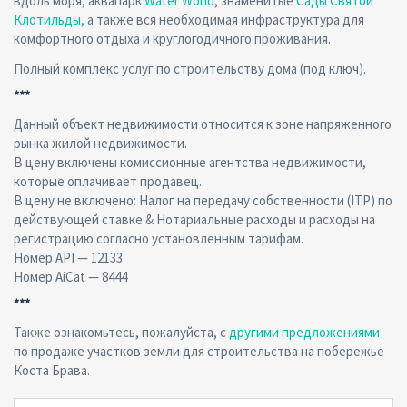
вдоль моря, аквапарк
Water World
, знаменитые
Сады Святой
Клотильды,
а также вся необходимая инфраструктура для
комфортного отдыха и круглогодичного проживания.
Полный комплекс услуг по строительству дома (под ключ).
***
Данный объект недвижимости относится к зоне напряженного
рынка жилой недвижимости.
В цену включены комиссионные агентства недвижимости,
которые оплачивает продавец.
В цену не включено: Налог на передачу собственности (ITP) по
действующей ставке & Нотариальные расходы и расходы на
регистрацию согласно установленным тарифам.
Номер API — 12133
Номер AiCat — 8444
***
Также ознакомьтесь, пожалуйста, с
другими предложениями
по продаже участков земли для строительства на побережье
Коста Брава.