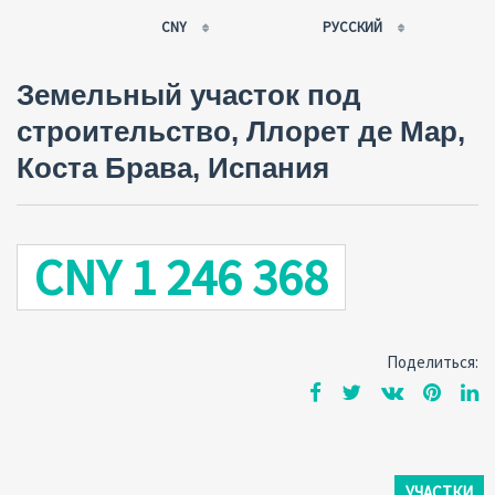
CNY
РУССКИЙ
EUR
РУССКИЙ
Земельный участок под
USD
FRANÇAIS
строительство, Ллорет де Мар,
RUB
ESPAÑOL
Коста Брава, Испания
GBP
ENGLISH
CNY
CATALÀ
CNY 1 246 368
Поделиться:
УЧАСТКИ