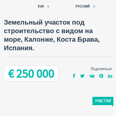
EUR
РУССКИЙ
EUR
РУССКИЙ
Земельный участок под
USD
FRANÇAIS
строительство с видом на
RUB
ESPAÑOL
море, Калонже, Коста Брава,
GBP
ENGLISH
CNY
CATALÀ
Испания.
€ 250 000
Поделиться:
УЧАСТКИ