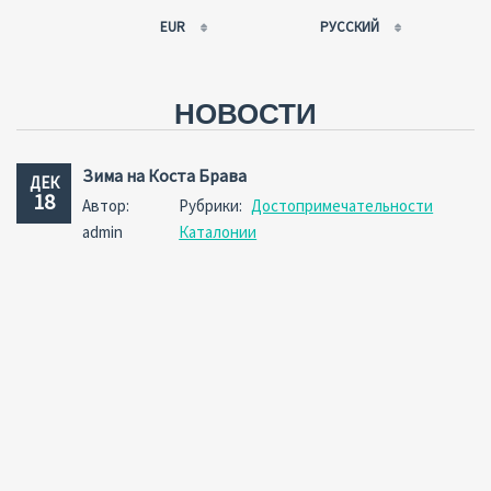
EUR
РУССКИЙ
EUR
РУССКИЙ
USD
FRANÇAIS
НОВОСТИ
RUB
ESPAÑOL
GBP
ENGLISH
Зима на Коста Брава
ДЕК
CNY
CATALÀ
18
Автор:
Рубрики:
Достопримечательности
admin
Каталонии