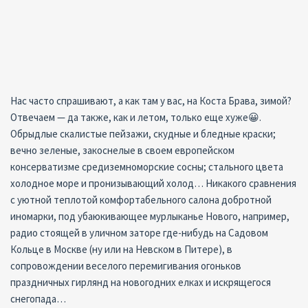
Нас часто спрашивают, а как там у вас, на Коста Брава, зимой?
Отвечаем — да также, как и летом, только еще хуже😀.
Обрыдлые скалистые пейзажи, скудные и бледные краски;
вечно зеленые, закоснелые в своем европейском
консерватизме средиземноморские сосны; стального цвета
холодное море и пронизывающий холод… Никакого сравнения
с уютной теплотой комфортабельного салона добротной
иномарки, под убаюкивающее мурлыканье Нового, например,
радио стоящей в уличном заторе где-нибудь на Садовом
Кольце в Москве (ну или на Невском в Питере), в
сопровождении веселого перемигивания огоньков
праздничных гирлянд на новогодних елках и искрящегося
снегопада…