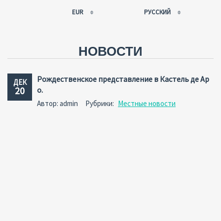
EUR
РУССКИЙ
EUR
РУССКИЙ
USD
FRANÇAIS
НОВОСТИ
RUB
ESPAÑOL
GBP
ENGLISH
Рождественское представление в Кастель де Ар
ДЕК
CNY
CATALÀ
20
о.
Автор: admin
Рубрики:
Местные новости