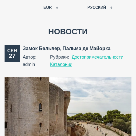
EUR
РУССКИЙ
EUR
РУССКИЙ
USD
НОВОСТИ
RUB
FRANÇAIS
GBP
Замок Бельвер, Пальма де Майорка
СЕН
CNY
27
Автор:
Рубрики:
Достопримечательности
ESPAÑOL
admin
Каталонии
ENGLISH
CATALÀ