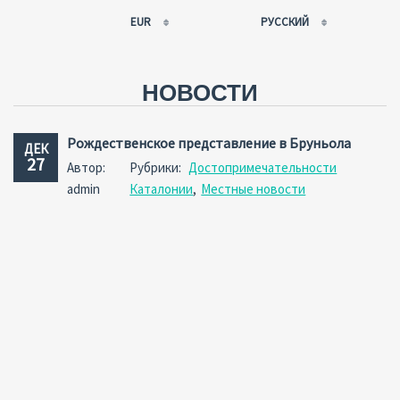
EUR
РУССКИЙ
EUR
РУССКИЙ
USD
FRANÇAIS
НОВОСТИ
RUB
ESPAÑOL
GBP
ENGLISH
Рождественское представление в Бруньола
ДЕК
CNY
CATALÀ
27
Автор:
Рубрики:
Достопримечательности
admin
Каталонии
,
Местные новости