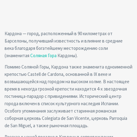
Кардона — город, расположенный в 90 километрах от
Барселоны, получивший известность и влияние в средние
века благодаря богатейшему месторождению соли
(знаменитая
Соляная Гора
Кардоны).
Помимо Соляной Горы, Кардона также знаменита одноименной
крепостью Castell de Cardona, основанной в IX веке и
возвышающейся над городом на высоком холме. В настоящее
время в некогда грозной крепости находится 4-х звездочная
гостиница-парадор с привидениями. Исторический центр
города включен в список культурного наследия Испании.
Особого упоминания заслуживает старинная романская
соборная церковь Colegiata de San Vicente, церковь Parroquia
de San Miguel, а также рыночная площадь.
Рассказ о нашей поездке в Кардону в сопровождении