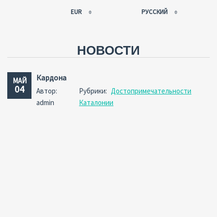
EUR
РУССКИЙ
EUR
РУССКИЙ
USD
FRANÇAIS
НОВОСТИ
RUB
ESPAÑOL
GBP
ENGLISH
Кардона
МАЙ
CNY
CATALÀ
04
Автор:
Рубрики:
Достопримечательности
admin
Каталонии