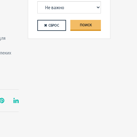
ПОИСК
СБРОС
для
леких