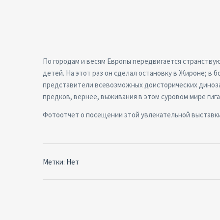
По городам и весям Европы передвигается странству
детей. На этот раз он сделал остановку в Жироне; в
представители всевозможных доисторических диноза
предков, вернее, выживания в этом суровом мире ги
Фотоотчет о посещении этой увлекательной выставк
Метки: Нет