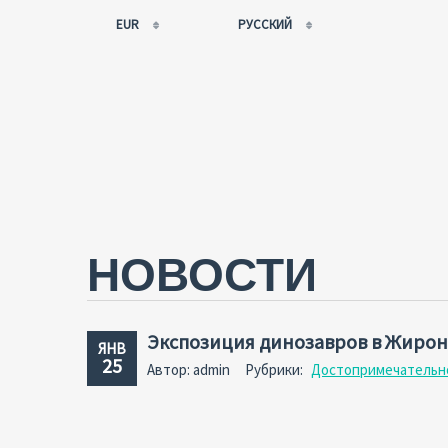
EUR
РУССКИЙ
EUR
РУССКИЙ
USD
FRANÇAIS
RUB
ESPAÑOL
GBP
ENGLISH
CNY
CATALÀ
НОВОСТИ
Экспозиция динозавров в Жирон
ЯНВ
25
Автор: admin
Рубрики:
Достопримечательн