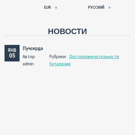
EUR
РУССКИЙ
EUR
РУССКИЙ
USD
FRANÇAIS
НОВОСТИ
RUB
ESPAÑOL
GBP
ENGLISH
Пучсерда
ЯНВ
CNY
CATALÀ
05
Автор:
Рубрики:
Достопримечательности
admin
Каталонии