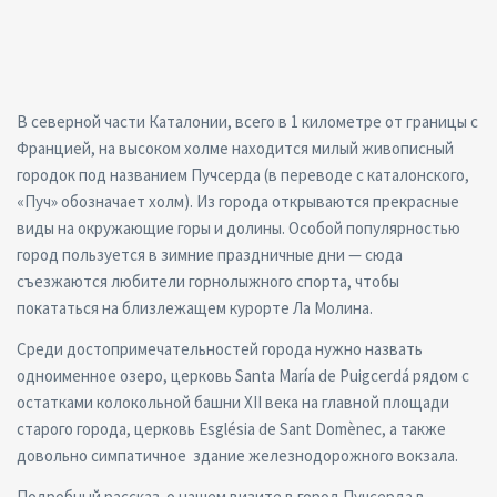
В северной части Каталонии, всего в 1 километре от границы с
Францией, на высоком холме находится милый живописный
городок под названием Пучсерда (в переводе с каталонского,
«Пуч» обозначает холм). Из города открываются прекрасные
виды на окружающие горы и долины. Особой популярностью
город пользуется в зимние праздничные дни — сюда
съезжаются любители горнолыжного спорта, чтобы
покататься на близлежащем курорте Ла Молина.
Среди достопримечательностей города нужно назвать
одноименное озеро, церковь Santa María de Puigcerdá рядом с
остатками колокольной башни XII века на главной площади
старого города, церковь Església de Sant Domènec, а также
довольно симпатичное здание железнодорожного вокзала.
Подробный рассказ о нашем визите в город Пучсерда в