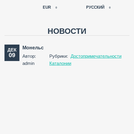
EUR
РУССКИЙ
EUR
РУССКИЙ
USD
НОВОСТИ
RUB
FRANÇAIS
GBP
Монельс
ДЕК
CNY
09
Автор:
Рубрики:
Достопримечательности
ESPAÑOL
admin
Каталонии
ENGLISH
CATALÀ