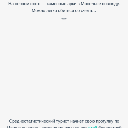
На первом фото — каменные арки в Монельсе повсюду.
Можно легко сбиться со счета…
***
Среднестатистический турист начнет свою прогулку по
Монельсу здесь, оставив машину на вот
этой
бесплатной