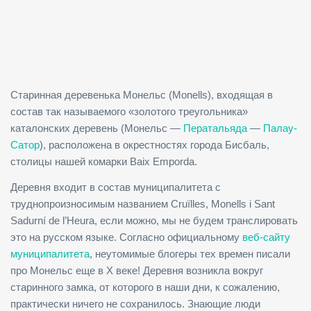
Старинная деревенька Монельс (Monells), входящая в
состав так называемого «золотого треугольника»
каталонских деревень (Монельс —
Ператальяда
—
Палау-
Сатор
), расположена в окрестностях города Бисбаль,
столицы нашей комарки Baix Emporda.
Деревня входит в состав муниципалитета с
труднопроизносимым названием Cruïlles, Monells i Sant
Sadurní de l’Heura, если можно, мы не будем транслировать
это на русском языке. Согласно официальному
веб-сайту
муниципалитета
, неутомимые блогеры тех времен писали
про Монельс еще в X веке! Деревня возникла вокруг
старинного замка, от которого в наши дни, к сожалению,
практически ничего не сохранилось. Знающие люди