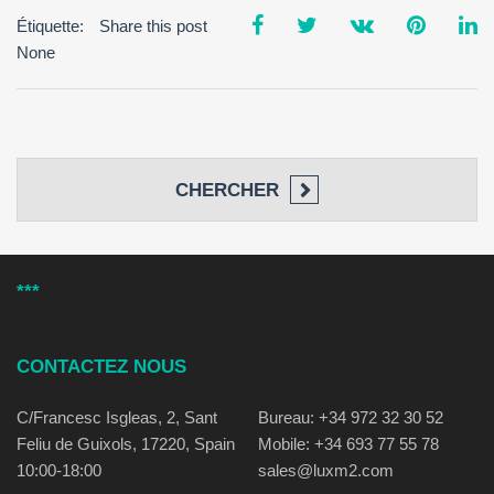
Étiquette:
Share this post
None
CHERCHER
***
CONTACTEZ NOUS
C/Francesc Isgleas, 2, Sant
Bureau: +34 972 32 30 52
Feliu de Guixols, 17220, Spain
Mobile: +34 693 77 55 78
10:00-18:00
sales@luxm2.com