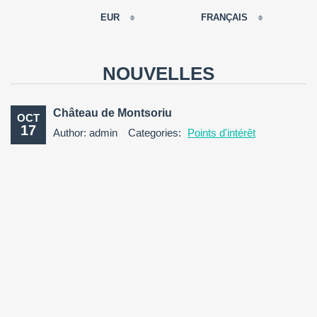
EUR
FRANÇAIS
EUR
РУССКИЙ
USD
NOUVELLES
RUB
FRANÇAIS
GBP
Château de Montsoriu
OCT
CNY
17
Author: admin
Categories:
Points d'intérêt
ESPAÑOL
ENGLISH
CATALÀ