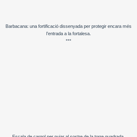
Barbacana: una fortificació dissenyada per protegir encara més
l’entrada a la fortalesa.
***
Escala de cargol per pujar al sostre de la torre quadrada.