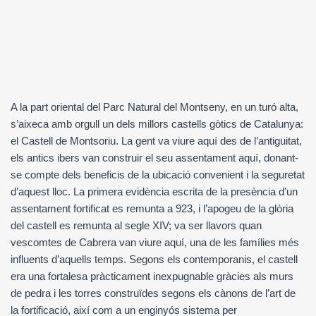
A la part oriental del Parc Natural del Montseny, en un turó alta,
s’aixeca amb orgull un dels millors castells gòtics de Catalunya:
el Castell de Montsoriu. La gent va viure aquí des de l’antiguitat,
els antics ibers van construir el seu assentament aquí, donant-
se compte dels beneficis de la ubicació convenient i la seguretat
d’aquest lloc. La primera evidència escrita de la presència d’un
assentament fortificat es remunta a 923, i l’apogeu de la glòria
del castell es remunta al segle XIV; va ser llavors quan
vescomtes de Cabrera van viure aquí, una de les famílies més
influents d’aquells temps. Segons els contemporanis, el castell
era una fortalesa pràcticament inexpugnable gràcies als murs
de pedra i les torres construïdes segons els cànons de l’art de
la fortificació, així com a un enginyós sistema per