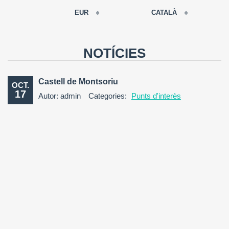
EUR
CATALÀ
EUR
РУССКИЙ
USD
NOTÍCIES
RUB
FRANÇAIS
GBP
Castell de Montsoriu
OCT.
CNY
17
Autor: admin
Categories:
Punts d'interès
ESPAÑOL
ENGLISH
CATALÀ