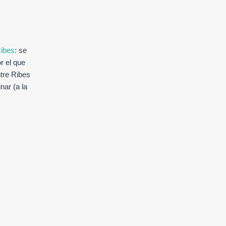
Ribes
: se
r el que
ntre Ribes
nar (a la