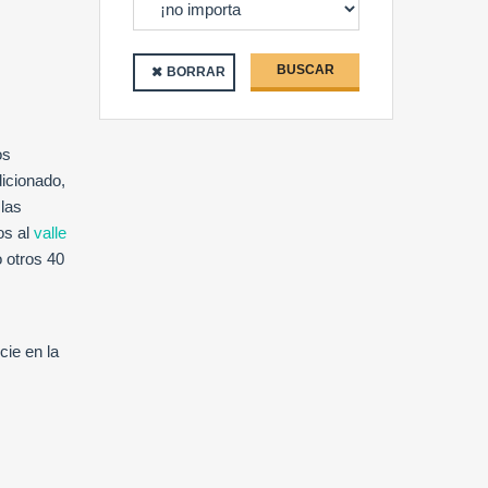
BUSCAR
BORRAR
os
dicionado,
 las
os al
valle
o otros 40
cie en la