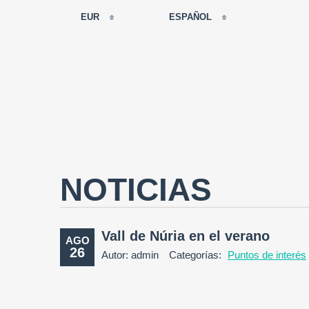
EUR
ESPAÑOL
EUR
РУССКИЙ
USD
FRANÇAIS
RUB
ESPAÑOL
GBP
ENGLISH
CNY
CATALÀ
NOTICIAS
Vall de Núria en el verano
AGO
26
Autor: admin
Categorías:
Puntos de interés