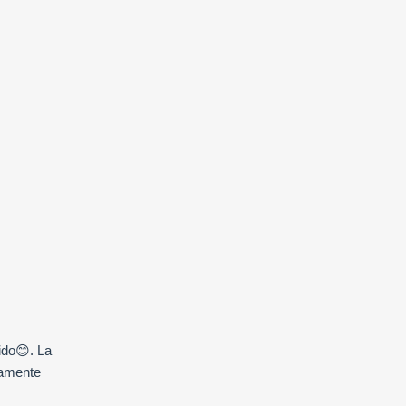
ido😊. La
ramente