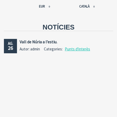
EUR
CATALÀ
EUR
РУССКИЙ
USD
FRANÇAIS
NOTÍCIES
RUB
ESPAÑOL
GBP
ENGLISH
Vall de Núria a l’estiu.
AG.
CNY
CATALÀ
26
Autor: admin
Categories:
Punts d'interès