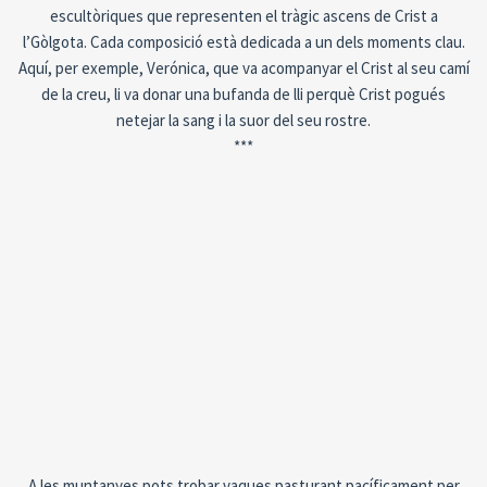
escultòriques que representen el tràgic ascens de Crist a
l’Gòlgota. Cada composició està dedicada a un dels moments clau.
Aquí, per exemple, Verónica, que va acompanyar el Crist al seu camí
de la creu, li va donar una bufanda de lli perquè Crist pogués
netejar la sang i la suor del seu rostre.
***
A les muntanyes pots trobar vaques pasturant pacíficament per