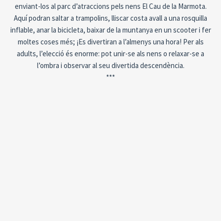
enviant-los al parc d’atraccions pels nens El Cau de la Marmota.
Aquí podran saltar a trampolins, lliscar costa avall a una rosquilla
inflable, anar la bicicleta, baixar de la muntanya en un scooter i fer
moltes coses més; ¡Es divertiran a l’almenys una hora! Per als
adults, l’elecció és enorme: pot unir-se als nens o relaxar-se a
l’ombra i observar al seu divertida descendència.
***