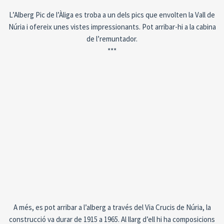
L’Alberg Pic de l’Àliga es troba a un dels pics que envolten la Vall de
Núria i ofereix unes vistes impressionants. Pot arribar-hi a la cabina
de l’remuntador.
***
A més, es pot arribar a l’alberg a través del Via Crucis de Núria, la
construcció va durar de 1915 a 1965. Al llarg d’ell hi ha composicions