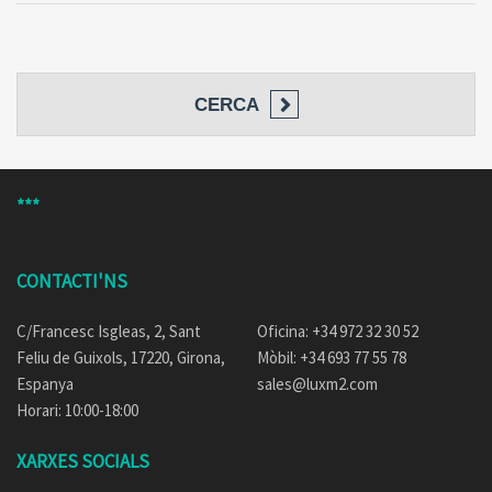
CERCA
***
CONTACTI'NS
C/Francesc Isgleas, 2, Sant
Oficina: +34 972 32 30 52
Feliu de Guixols, 17220, Girona,
Mòbil: +34 693 77 55 78
Espanya
sales@luxm2.com
Horari: 10:00-18:00
XARXES SOCIALS