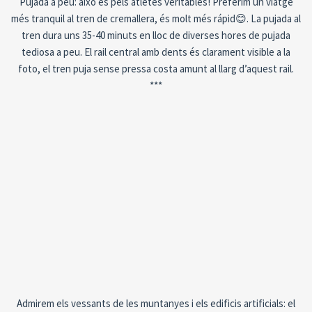
Pujada a peu: això és pels atletes veritables! Preferim un viatge
més tranquil al tren de cremallera, és molt més rápid😊. La pujada al
tren dura uns 35-40 minuts en lloc de diverses hores de pujada
tediosa a peu. El rail central amb dents és clarament visible a la
foto, el tren puja sense pressa costa amunt al llarg d’aquest rail.
***
Admirem els vessants de les muntanyes i els edificis artificials: el