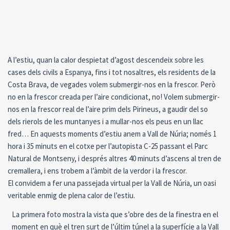
A l’estiu, quan la calor despietat d’agost descendeix sobre les
cases dels civils a Espanya, fins i tot nosaltres, els residents de la
Costa Brava, de vegades volem submergir-nos en la frescor. Però
no en la frescor creada per l’aire condicionat, no! Volem submergir-
nos en la frescor real de l’aire prim dels Pirineus, a gaudir del so
dels rierols de les muntanyes i a mullar-nos els peus en un llac
fred… En aquests moments d’estiu anem a Vall de Núria; només 1
hora i 35 minuts en el cotxe per l’autopista C-25 passant el Parc
Natural de Montseny, i després altres 40 minuts d’ascens al tren de
cremallera, i ens trobem a l’àmbit de la verdor i la frescor.
El convidem a fer una passejada virtual per la Vall de Núria, un oasi
veritable enmig de plena calor de l’estiu.
La primera foto mostra la vista que s’obre des de la finestra en el
moment en què el tren surt de l’últim túnel a la superfície a la Vall