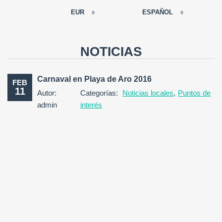
EUR
ESPAÑOL
EUR
РУССКИЙ
USD
NOTICIAS
RUB
FRANÇAIS
GBP
Carnaval en Playa de Aro 2016
FEB
CNY
11
Autor:
Categorías:
Noticias locales
,
Puntos de
ESPAÑOL
admin
interés
ENGLISH
CATALÀ