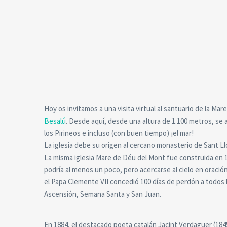
Hoy os invitamos a una visita virtual al santuario de la Ma
Besalú
. Desde aquí, desde una altura de 1.100 metros, se 
los Pirineos e incluso (con buen tiempo) ¡el mar!
La iglesia debe su origen al cercano monasterio de Sant Ll
La misma iglesia Mare de Déu del Mont fue construida en 1
podría al menos un poco, pero acercarse al cielo en oración
el Papa Clemente VII concedió 100 días de perdón a todos 
Ascensión, Semana Santa y San Juan.
En 1884, el destacado poeta catalán Jacint Verdaguer (184