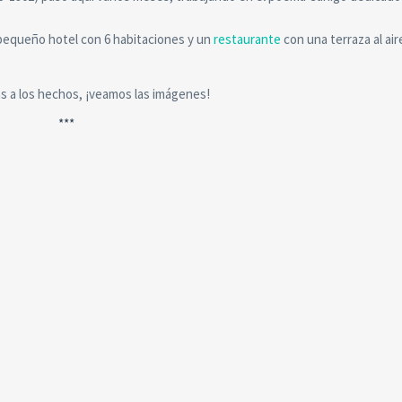
n pequeño hotel con 6 habitaciones y un
restaurante
con una terraza al aire
as a los hechos, ¡veamos las imágenes!
***