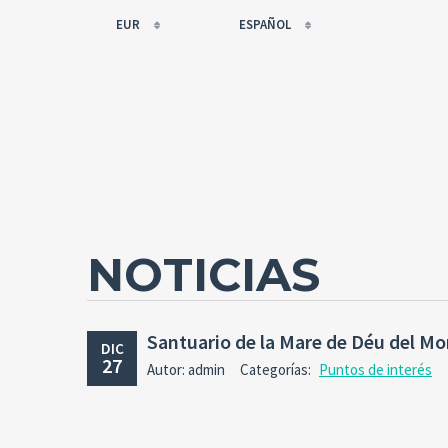
EUR
ESPAÑOL
EUR
РУССКИЙ
USD
FRANÇAIS
RUB
ESPAÑOL
GBP
ENGLISH
CNY
CATALÀ
NOTICIAS
Santuario de la Mare de Déu del Mo
DIC
27
Autor: admin
Categorías:
Puntos de interés