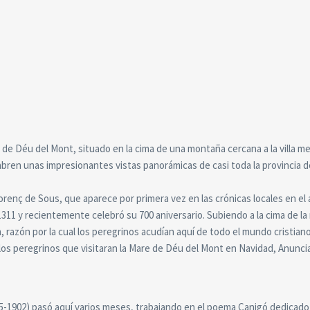
re de Déu del Mont, situado en la cima de una montaña cercana a la villa m
abren unas impresionantes vistas panorámicas de casi toda la provincia d
orenç de Sous, que aparece por primera vez en las crónicas locales en el 
311 y recientemente celebró su 700 aniversario. Subiendo a la cima de la
, razón por la cual los peregrinos acudían aquí de todo el mundo cristiano
los peregrinos que visitaran la Mare de Déu del Mont en Navidad, Anunci
5-1902) pasó aquí varios meses, trabajando en el poema Canigó dedicado 