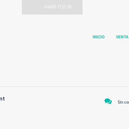
+34 693 77 55 78
INICIO
VENTA
nt
Sin c