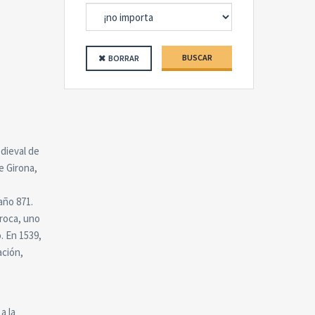
BUSCAR
BORRAR
edieval de
e Girona,
año 871.
 roca, uno
. En 1539,
ación,
a la