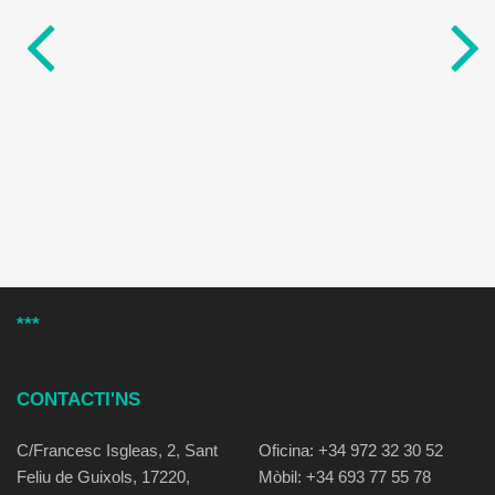
***
CONTACTI'NS
C/Francesc Isgleas, 2, Sant
Oficina: +34 972 32 30 52
Feliu de Guixols, 17220,
Mòbil: +34 693 77 55 78