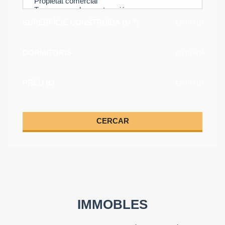
2
SUPERFÍCIE CONSTRUÏDA (M
)
ENTRADA
DORMITORIS
ENTRADA
PREU (€)
ENTRADA
CERCAR
IMMOBLES