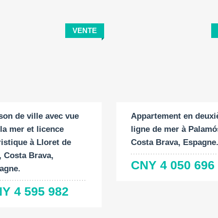
VENTE
ace
Surface
Chambres
ruite:
du
à coucher:
Surface
Chambres à
terrain:
construite:
coucher:
2
M
3
2
2
197 M
116 M
4
son de ville avec vue
Appartement en deux
la mer et licence
ligne de mer à Palamó
istique à Lloret de
Costa Brava, Espagne
, Costa Brava,
CNY 4 050 696
agne.
Y 4 595 982