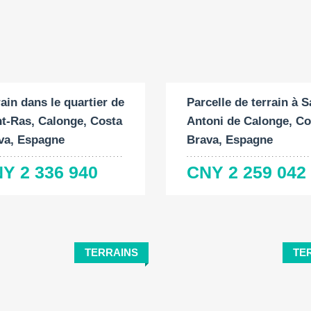
Surface du terrain:
ace du terrain:
2
2
1160 M
2 M
Parcelle de terrain à S
rain dans le quartier de
Antoni de Calonge, Co
t-Ras, Calonge, Costa
Brava, Espagne
va, Espagne
CNY 2 259 042
Y 2 336 940
TERRAINS
TE