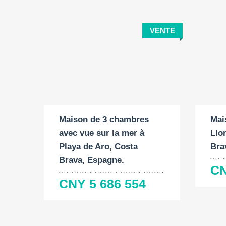
VENTE
Surface
Surface
Chambres
Surf
construite:
du
à coucher:
const
terrain:
2
219 M
4
170
2
919 M
Maison de 3 chambres
Mai
avec vue sur la mer à
Llo
Playa de Aro, Costa
Bra
Brava, Espagne.
CN
CNY 5 686 554