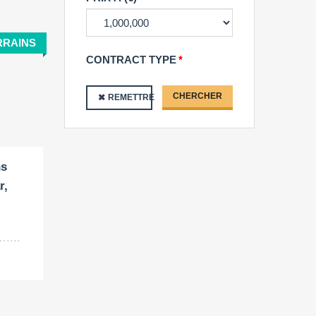
RRAINS
CONTRACT TYPE
CHERCHER
REMETTRE
ns
r,
.