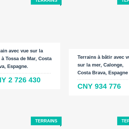
TERRAINS
TE
ace du terrain:
Surface du terrain:
2
 M
2
959 M
rain avec vue sur la
Terrains à bâtir avec 
 à Tossa de Mar, Costa
sur la mer, Calonge,
va, Espagne.
Costa Brava, Espagne
Y 2 726 430
CNY 934 776
TERRAINS
TE