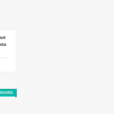
ant
sta
RRAINS