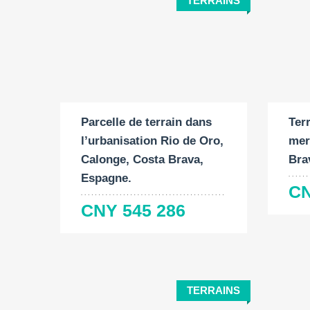
TERRAINS
Surface du terrain:
Surf
2
1041 M
920
Parcelle de terrain dans
Ter
l’urbanisation Rio de Oro,
mer
Calonge, Costa Brava,
Bra
Espagne.
CN
CNY 545 286
TERRAINS