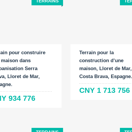
TERRAINS
TE
ace du terrain:
Surface du terrain:
2
2
5 M
800 M
rain pour construire
Terrain pour la
 maison dans
construction d’une
rbanisation Serra
maison, Lloret de Mar,
va, Lloret de Mar,
Costa Brava, Espagne
agne.
CNY 1 713 756
Y 934 776