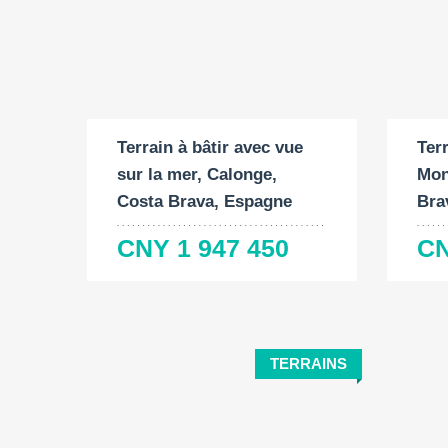
Surface du terrain:
Surf
2
2080 M
124
Terrain à bâtir avec vue
Ter
sur la mer, Calonge,
Mon
Costa Brava, Espagne
Bra
CNY 1 947 450
CN
TERRAINS