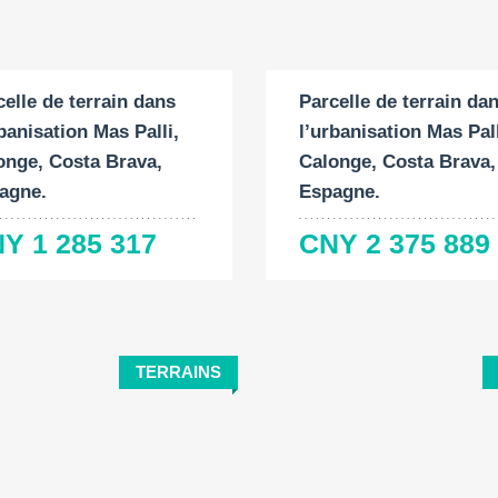
ace du terrain:
Surface du terrain:
2
2
1 M
1649 M
celle de terrain dans
Parcelle de terrain da
banisation Mas Palli,
l’urbanisation Mas Pall
onge, Costa Brava,
Calonge, Costa Brava,
agne.
Espagne.
Y 1 285 317
CNY 2 375 889
TERRAINS
Surface
Surface
Chamb
ace du terrain:
construite:
du
à couc