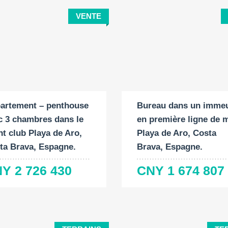
VENTE
ace
Chambres à
Surface construite:
ruite:
coucher:
2
2
40 M
M
3
Bureau dans un imme
artement – penthouse
en première ligne de m
c 3 chambres dans le
Playa de Aro, Costa
ht club Playa de Aro,
Brava, Espagne.
ta Brava, Espagne.
CNY 1 674 807
Y 2 726 430