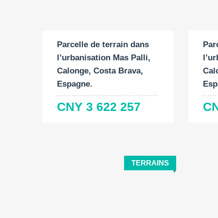
Surf
Surface du terrain:
2
104
2403 M
Par
Parcelle de terrain dans
l’ur
l’urbanisation Mas Palli,
Cal
Calonge, Costa Brava,
Esp
Espagne.
CN
CNY 3 622 257
TERRAINS
Surface du terrain:
Surf