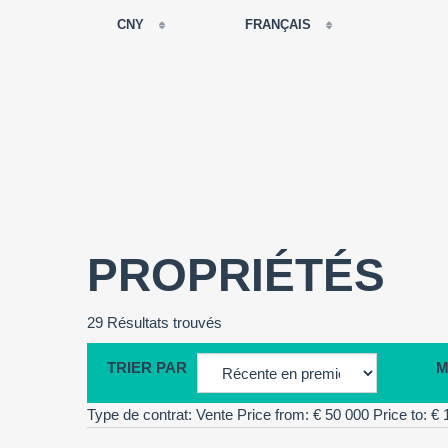
CNY
FRANÇAIS
EUR
РУССКИЙ
USD
FRANÇAIS
RUB
ESPAÑOL
GBP
ENGLISH
CNY
CATALÀ
PROPRIÉTÉS
29 Résultats trouvés
TRIER PAR
M
Type de contrat: Vente
Price from: € 50 000
Price to: €