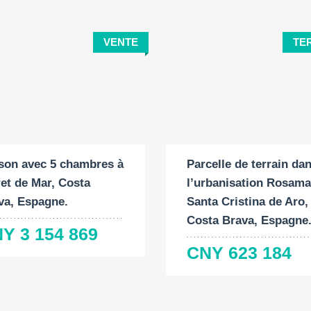
VENTE
TE
ace
Surface
Chambres
ruite:
du
à coucher:
terrain:
Surface du terrain:
2
 M
5
2
2
400 M
469 M
son avec 5 chambres à
Parcelle de terrain da
ret de Mar, Costa
l’urbanisation Rosama
va, Espagne.
Santa Cristina de Aro,
Costa Brava, Espagne
Y 3 154 869
CNY 623 184