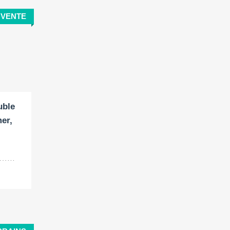
VENTE
uble
er,