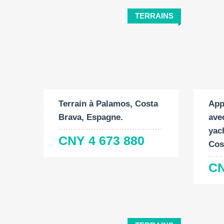
TERRAINS
Surf
Surface du terrain:
const
2
1061 M
89 
Terrain à Palamos, Costa
App
Brava, Espagne.
ave
yac
CNY 4 673 880
Cos
CN