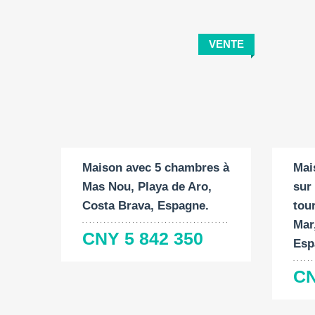
VENTE
Surface
Surface
Chambres
Surf
construite:
du
à coucher:
const
terrain:
2
176 M
5
90 
2
1209 M
Maison avec 5 chambres à
Mai
Mas Nou, Playa de Aro,
sur 
Costa Brava, Espagne.
tour
Mar
CNY 5 842 350
Esp
CN