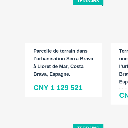
TERRAINS
Surface du terrain:
Surf
2
777 M
104
Parcelle de terrain dans
Ter
l’urbanisation Serra Brava
une
à Lloret de Mar, Costa
l’u
Brava, Espagne.
Bra
Esp
CNY 1 129 521
CN