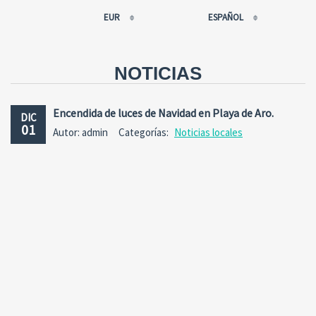
EUR
ESPAÑOL
EUR
РУССКИЙ
USD
FRANÇAIS
NOTICIAS
RUB
ESPAÑOL
GBP
ENGLISH
Encendida de luces de Navidad en Playa de Aro.
DIC
CNY
CATALÀ
01
Autor: admin
Categorías:
Noticias locales