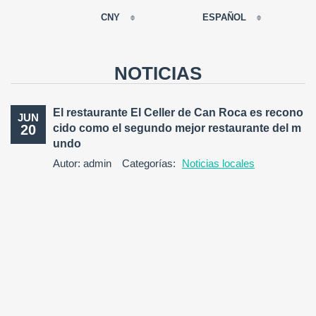
CNY
ESPAÑOL
EUR
РУССКИЙ
USD
NOTICIAS
RUB
FRANÇAIS
GBP
El restaurante El Celler de Can Roca es recono
JUN
CNY
20
cido como el segundo mejor restaurante del m
ESPAÑOL
undo
ENGLISH
Autor: admin
Categorías:
Noticias locales
CATALÀ