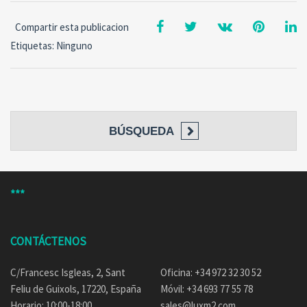
Compartir esta publicacion
Etiquetas: Ninguno
BÚSQUEDA
***
CONTÁCTENOS
C/Francesc Isgleas, 2, Sant
Oficina: +34 972 32 30 52
Feliu de Guixols, 17220, España
Móvil: +34 693 77 55 78
Horario: 10:00-18:00
sales@luxm2.com