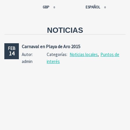
GBP
ESPAÑOL
EUR
РУССКИЙ
USD
FRANÇAIS
NOTICIAS
RUB
ESPAÑOL
GBP
ENGLISH
Carnaval en Playa dе Aro 2015
FEB
CNY
CATALÀ
14
Autor:
Categorías:
Noticias locales
,
Puntos de
admin
interés