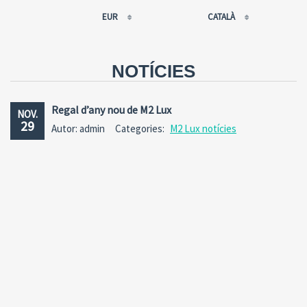
EUR
CATALÀ
EUR
РУССКИЙ
USD
FRANÇAIS
NOTÍCIES
RUB
ESPAÑOL
GBP
ENGLISH
Regal d’any nou de M2 Lux
NOV.
CNY
CATALÀ
29
Autor: admin
Categories:
M2 Lux notícies