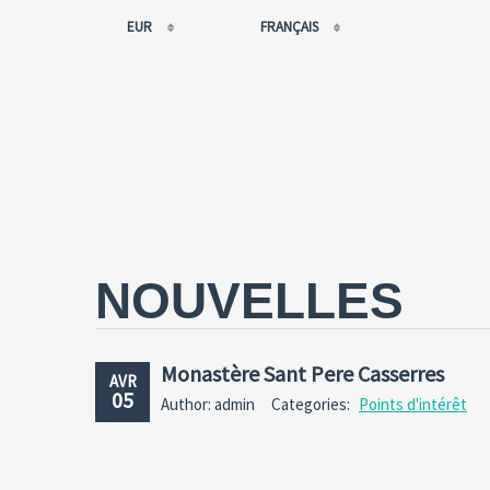
EUR
FRANÇAIS
EUR
РУССКИЙ
USD
FRANÇAIS
RUB
ESPAÑOL
GBP
ENGLISH
CNY
CATALÀ
NOUVELLES
Monastère Sant Pere Casserres
AVR
05
Author: admin
Categories:
Points d'intérêt