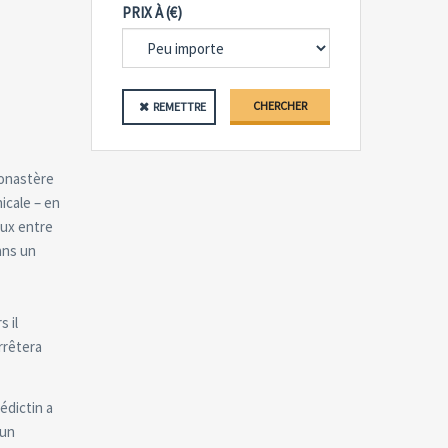
PRIX À (€)
CHERCHER
REMETTRE
 monastère
icale – en
aux entre
dans un
s il
arrêtera
édictin a
 un