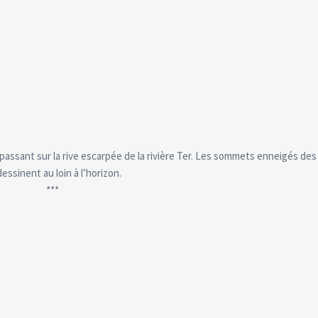
passant sur la rive escarpée de la rivière Ter. Les sommets enneigés de
dessinent au loin à l’horizon.
***