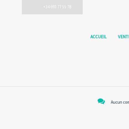
+34 693 77 55 78
ACCUEIL
VENT
Aucun co