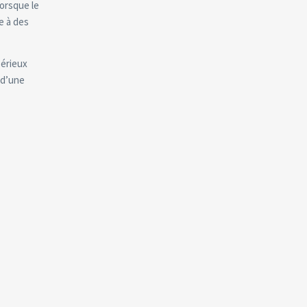
lorsque le
e à des
sérieux
 d’une