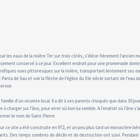
 par les eaux de la rivière Ter sur trois côtés, s’élève fièrement l’ancien
sement conservé à ce jour. Excellent endroit pour une promenade domin
ifiques vues pittoresques sur la rivière, transportant lentement ses e
 Panta de Sau et voir la flèche de l’église du XIe siècle sortant de l’eau 
ervoir.
amille d’un vicomte local. Il a dit à ses parents choqués que dans 30 jour
 à charger sur l’âne, pour errer où bon lui semble. A l’endroit où l’âne s’
donner le nom de Saint-Pierre.
ur ce site a été construite en 972, et un peu plus tard un monastère bén
ivants. Des temps sombres de déclin et de destruction ont suivi. Pendant