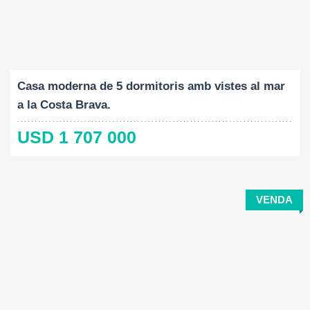
Construït:
Mida del terreny:
Dormitoris:
2
2
346 M
875 M
4
Casa moderna de 5 dormitoris amb vistes al mar
a la Costa Brava.
USD 1 707 000
VENDA