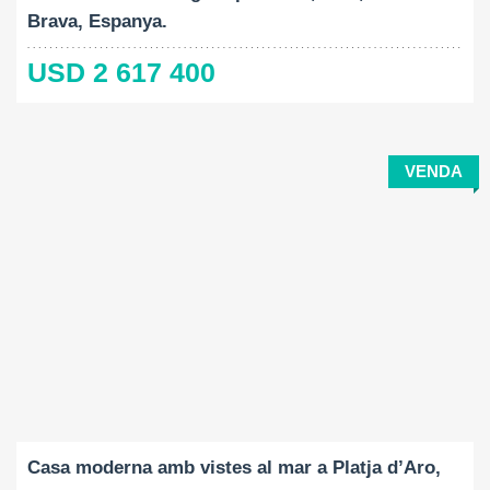
Brava, Espanya.
USD 2 617 400
VENDA
Construït:
Mida del terreny:
Dormitoris:
2
2
374 M
592 M
4
Casa moderna amb vistes al mar a Platja d’Aro,