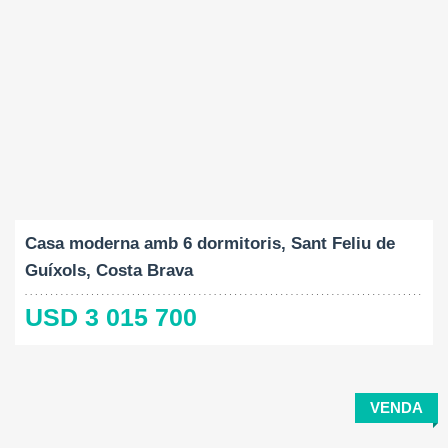
Construït:
Mida del terreny:
Dormitoris:
2
2
651 M
1432 M
6
Casa moderna amb 6 dormitoris, Sant Feliu de
Guíxols, Costa Brava
USD 3 015 700
VENDA