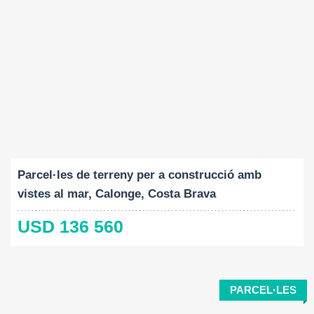
Mida del terreny:
2
959 M
Parcel·les de terreny per a construcció amb
vistes al mar, Calonge, Costa Brava
USD 136 560
PARCEL·LES