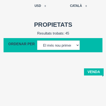
USD
CATALÀ
EUR
РУССКИЙ
USD
PROPIETATS
RUB
FRANÇAIS
Resultats trobats: 45
GBP
CNY
ORDENAR PER
ESPAÑOL
ENGLISH
CATALÀ
VENDA