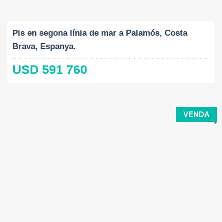
Construït:
Dormitoris:
2
116 M
4
Pis en segona línia de mar a Palamós, Costa
Brava, Espanya.
USD 591 760
VENDA
Construït:
Mida del terreny:
Dormitoris: