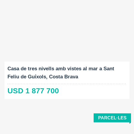
Construït:
Mida del terreny:
Dormitoris:
2
2
689 M
1711 M
5
Casa de tres nivells amb vistes al mar a Sant
Feliu de Guíxols, Costa Brava
USD 1 877 700
PARCEL·LES