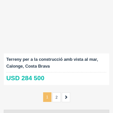
Mida del terreny:
2
2080 M
Terreny per a la construcció amb vista al mar,
Calonge, Costa Brava
USD 284 500
1
Next
2