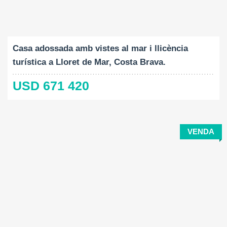
Construït:
Mida del terreny:
Dormitoris:
2
2
90 M
197 M
3
Casa adossada amb vistes al mar i llicència
turística a Lloret de Mar, Costa Brava.
USD 671 420
VENDA