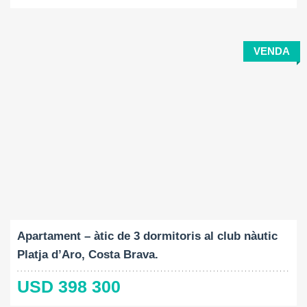
VENDA
Construït:
Dormitoris:
2
89 M
3
Apartament – àtic de 3 dormitoris al club nàutic
Platja d’Aro, Costa Brava.
USD 398 300