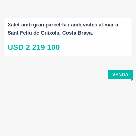
Construït:
Mida del terreny:
Dormitoris:
2
2
538 M
7788 M
4
Xalet amb gran parcel·la i amb vistes al mar a
Sant Feliu de Guixols, Costa Brava.
USD 2 219 100
VENDA