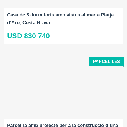
2
2
219 M
919 M
4
Casa de 3 dormitoris amb vistes al mar a Platja
d’Aro, Costa Brava.
USD 830 740
PARCEL·LES
Mida del terreny:
2
7989 M
Parcel·la amb projecte per a la construcció d’una