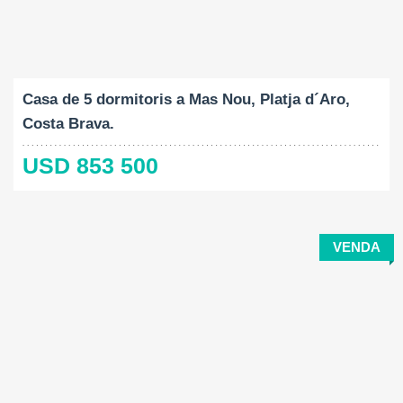
Construït:
Mida del terreny:
Dormitoris:
2
2
176 M
1209 M
5
Casa de 5 dormitoris a Mas Nou, Platja d´Aro,
Costa Brava.
USD 853 500
VENDA