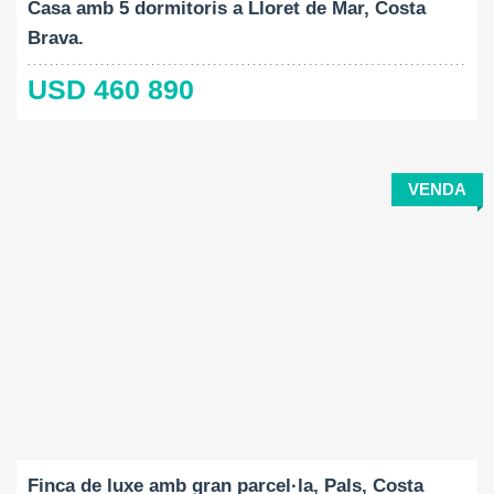
Casa amb 5 dormitoris a Lloret de Mar, Costa
Brava.
USD 460 890
VENDA
Construït:
Mida del terreny:
Dormitoris:
2
2
632 M
35972 M
7
Finca de luxe amb gran parcel·la, Pals, Costa