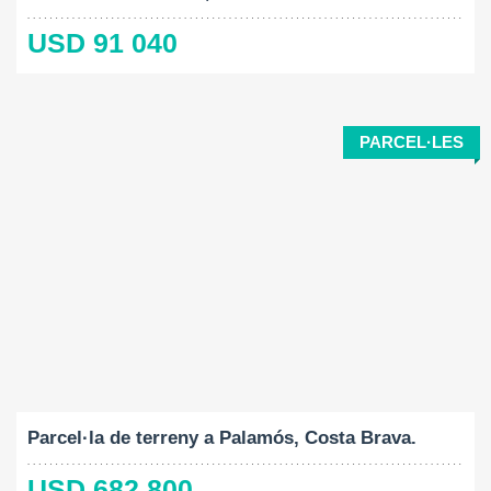
USD 91 040
PARCEL·LES
Mida del terreny:
2
1061 M
Parcel·la de terreny a Palamós, Costa Brava.
USD 682 800