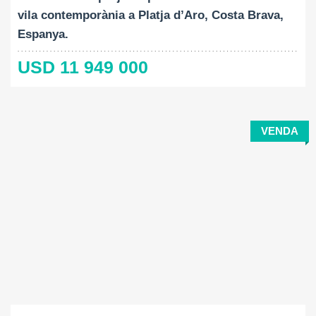
vila contemporània a Platja d’Aro, Costa Brava,
Espanya.
USD 11 949 000
VENDA
Construït:
Mida del terreny:
Dormitoris:
2
2
170 M
400 M
5