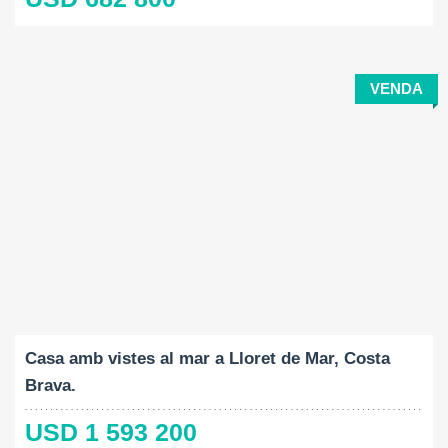
VENDA
Construït:
Mida del terreny:
Dormitoris:
2
2
347 M
818 M
4
Casa amb vistes al mar a Lloret de Mar, Costa
Brava.
USD 1 593 200