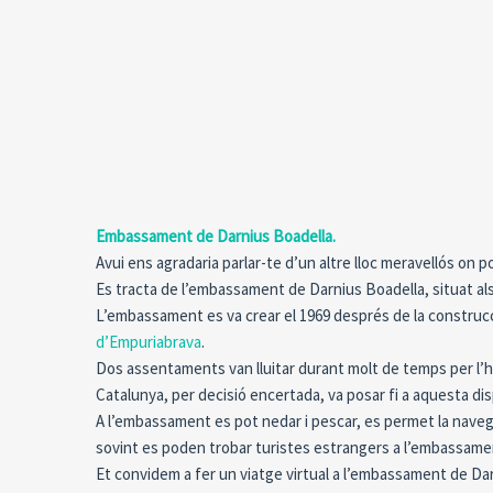
Embassament de Darnius Boadella.
Avui ens agradaria parlar-te d’un altre lloc meravellós on
Es tracta de l’embassament de Darnius Boadella, situat a
L’embassament es va crear el 1969 després de la construcci
d’Empuriabrava
.
Dos assentaments van lluitar durant molt de temps per l
Catalunya, per decisió encertada, va posar fi a aquesta di
A l’embassament es pot nedar i pescar, es permet la navegac
sovint es poden trobar turistes estrangers a l’embassamen
Et convidem a fer un viatge virtual a l’embassament de Da