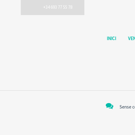
+34 693 77 55 78
INICI
VE
Sense c