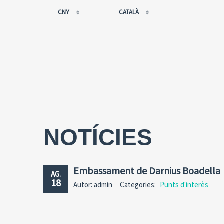
CNY
CATALÀ
EUR
РУССКИЙ
USD
FRANÇAIS
RUB
ESPAÑOL
GBP
ENGLISH
CNY
CATALÀ
NOTÍCIES
Embassament de Darnius Boadella
AG.
18
Autor: admin
Categories:
Punts d'interès