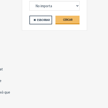
CERCAR
ESBORRAR
at
e
ixò que