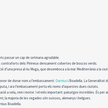
 pots passar un cap de setmana agradable.
ls contraforts dels Pirineus densament cobertes de boscos verds.
ó d’una presa al riu Muga, que desemboca a la mar Mediterrània a la ciut
’honor de donar nom a l’embassament:
Darnius
i Boadella. La Generalitat d
sputa, i ara l’embassament porta els noms d’aquestes dues ciutats.
ió a vela, rem i motor. I el més important: paisatges increïbles. És per a
t; la majoria de les vegades són suïssos, alemanys i belgues.
rnius Boadella.