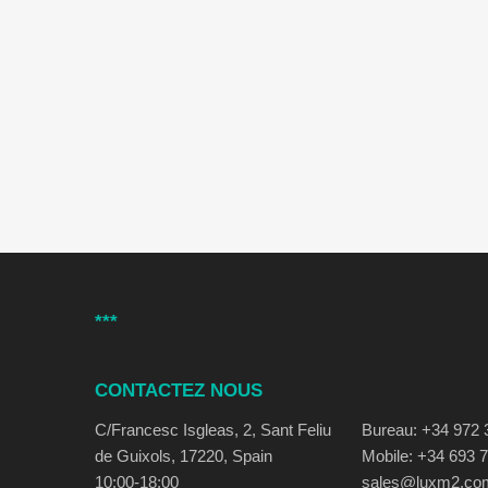
***
CONTACTEZ NOUS
C/Francesc Isgleas, 2, Sant Feliu
Bureau: +34 972 
de Guixols, 17220, Spain
Mobile: +34 693 
10:00-18:00
sales@luxm2.co