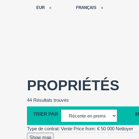
EUR
FRANÇAIS
EUR
РУССКИЙ
USD
FRANÇAIS
RUB
ESPAÑOL
GBP
ENGLISH
CNY
CATALÀ
PROPRIÉTÉS
44 Résultats trouvés
TRIER PAR
M
Type de contrat: Vente
Price from: € 50 000
Nettoyer
Show map