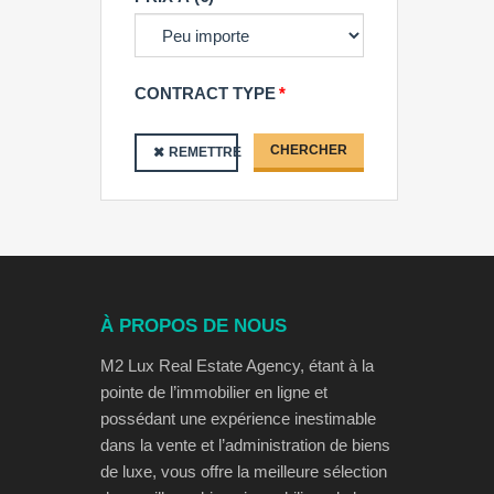
CONTRACT TYPE
CHERCHER
REMETTRE
À PROPOS DE NOUS
M2 Lux Real Estate Agency, étant à la
pointe de l’immobilier en ligne et
possédant une expérience inestimable
dans la vente et l’administration de biens
de luxe, vous offre la meilleure sélection