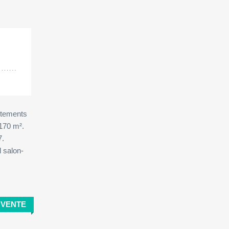
her:
rtements
170 m².
7.
d salon-
VENTE