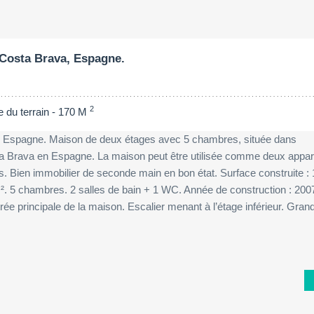
Surface du terrain:
Chambres à couc
2
400 M
5
 Costa Brava, Espagne.
2
e du terrain - 170 M
, Espagne. Maison de deux étages avec 5 chambres, située dans
osta Brava en Espagne. La maison peut être utilisée comme deux appa
 Bien immobilier de seconde main en bon état. Surface construite : 
 m². 5 chambres. 2 salles de bain + 1 WC. Année de construction : 200
rée principale de la maison. Escalier menant à l’étage inférieur. Gran