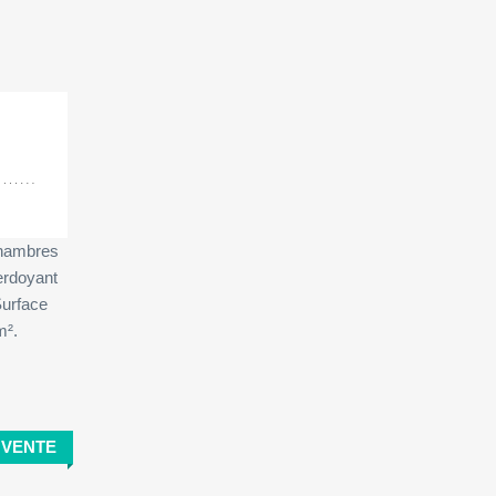
her:
chambres
erdoyant
Surface
m².
VENTE