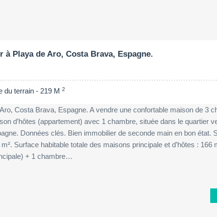
Surface du terrain:
Chambres à couc
2
919 M
4
r à Playa de Aro, Costa Brava, Espagne.
2
e du terrain - 219 M
 Aro, Costa Brava, Espagne. A vendre une confortable maison de 3 
aison d’hôtes (appartement) avec 1 chambre, située dans le quartier v
agne. Données clés. Bien immobilier de seconde main en bon état. 
9 m². Surface habitable totale des maisons principale et d’hôtes : 166 
rincipale) + 1 chambre…