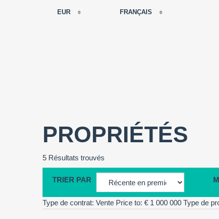
EUR
FRANÇAIS
EUR
РУССКИЙ
USD
FRANÇAIS
RUB
ESPAÑOL
GBP
ENGLISH
CNY
CATALÀ
PROPRIÉTÉS
5 Résultats trouvés
TRIER PAR
M
Type de contrat: Vente
Price to: € 1 000 000
Type de pro