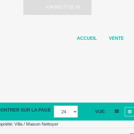
+34 693 77 55 78
ACCUEIL
VENTE
ONTRER SUR LA PAGE
VUE:
priété: Villa / Maison
Nettoyer