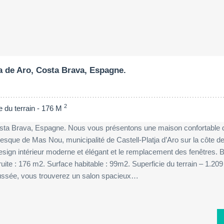
Surface du terrain:
Chambres à couc
2
1209 M
5
 de Aro, Costa Brava, Espagne.
2
e du terrain - 176 M
ta Brava, Espagne. Nous vous présentons une maison confortable 
esque de Mas Nou, municipalité de Castell-Platja d’Aro sur la côte d
ign intérieur moderne et élégant et le remplacement des fenêtres. B
ite : 176 m2. Surface habitable : 99m2. Superficie du terrain – 1.209
aussée, vous trouverez un salon spacieux…